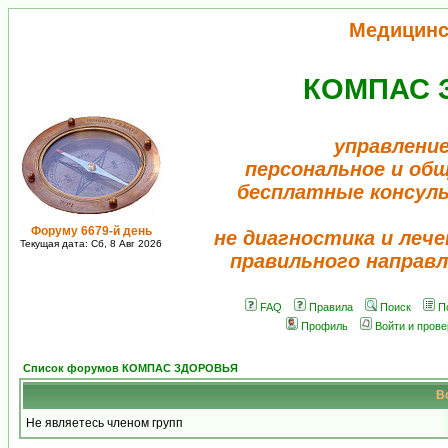
Медицинс
КОМПАС 
управление
персональное и об
бесплатные консул
Форуму 6679-й день
не диагностика и лече
Текущая дата: Сб, 8 Авг 2026
правильного направл
FAQ
Правила
Поиск
П
Профиль
Войти и пров
Список форумов КОМПАС ЗДОРОВЬЯ
В
Не являетесь членом групп