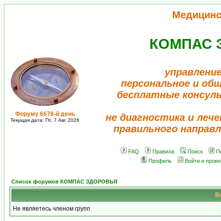
Медицинс
КОМПАС 
управление
персональное и об
бесплатные консул
Форуму 6678-й день
не диагностика и лече
Текущая дата: Пт, 7 Авг 2026
правильного направл
FAQ
Правила
Поиск
П
Профиль
Войти и пров
Список форумов КОМПАС ЗДОРОВЬЯ
В
Не являетесь членом групп