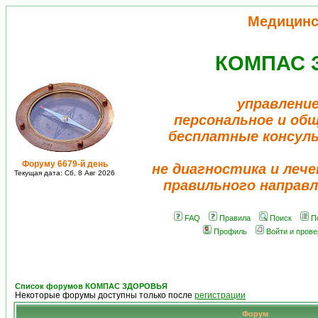
Медицинс
КОМПАС 
управление
персональное и об
бесплатные консул
Форуму 6679-й день
не диагностика и лече
Текущая дата: Сб, 8 Авг 2026
правильного направл
FAQ
Правила
Поиск
П
Профиль
Войти и пров
Список форумов КОМПАС ЗДОРОВЬЯ
Некоторые форумы доступны только после
регистрации
Форум