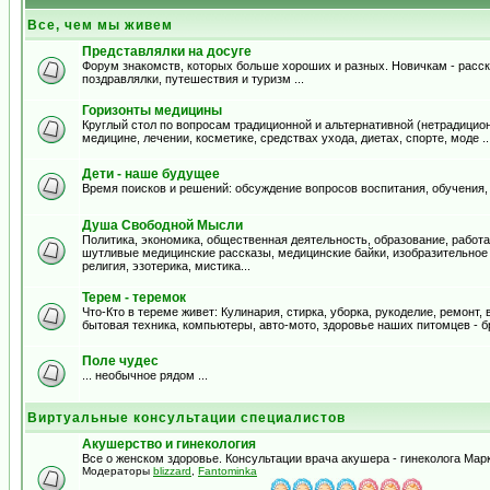
Все, чем мы живем
Представлялки на досуге
Форум знакомств, которых больше хороших и разных. Новичкам - расска
поздравлялки, путешествия и туризм ...
Горизонты медицины
Круглый стол по вопросам традиционной и альтернативной (нетрадицион
медицине, лечении, косметике, средствах ухода, диетах, спорте, моде .
Дети - наше будущее
Время поисков и решений: обсуждение вопросов воспитания, обучения,
Душа Свободной Мысли
Политика, экономика, общественная деятельность, образование, работа,
шутливые медицинские рассказы, медицинские байки, изобразительное и
религия, эзотерика, мистика...
Терем - теремок
Что-Кто в тереме живет: Кулинария, стирка, уборка, рукоделие, ремонт
бытовая техника, компьютеры, авто-мото, здоровье наших питомцев - б
Поле чудес
... необычное рядом ...
Виртуальные консультации специалистов
Акушерство и гинекология
Все о женском здоровье. Консультации врача акушера - гинеколога Ма
Модераторы
blizzard
,
Fantominka