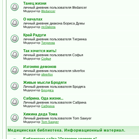
Танец жизни
личный дневник пользователя lifedancer
Модератор
lifedancer
О началах
личный дневник диакона Бориса Думы
Модератор
mr.Dakota
Край Радуги
личный дневник пользователя Тигринка
Модератор
Тигринка
Так хочется жить!
личный дневник пользователя Софья
Модератор
Софья
Изгоняю демонов
личный дневник пользователя silverfox
Модератор
silverfox
Живые мысли Бродяги
Личный дневник пользователя Бродяга
Модератор
Бродяга
Сабрина. Ода жизни...
Личный дневник пользователя Сабрина
Модератор
Сабрина
Хижина деда Тома
Личный дневник пользователя Tom Sawyer
Модератор
Tom Sawyer
Медицинская библиотека. Информационный материал.