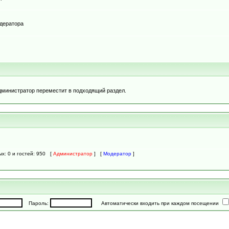
одератора
дминистратор переместит в подходящий раздел.
ых: 0 и гостей: 950 [
Администратор
] [
Модератор
]
Пароль:
Автоматически входить при каждом посещении