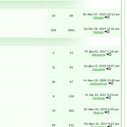
Вт Июл 07, 2015 10:13 am
16
86
blizzard
Ср Окт 29, 2025 10:31 pm
829
3651
blizzard
Пт Дек 01, 2017 1:18 am
4
15
vikkizoomy
Ср Дек 12, 2018 10:07 pm
11
81
chauvinist
Чт Июл 16, 2009 10:48 am
26
67
нейрохирург
Чт Авг 24, 2017 9:23 pm
9
126
Тигринка
Вт Июн 02, 2015 6:20 pm
76
403
Инесса
Пн Июл 31, 2017 8:47 pm
56
212
Fantominka