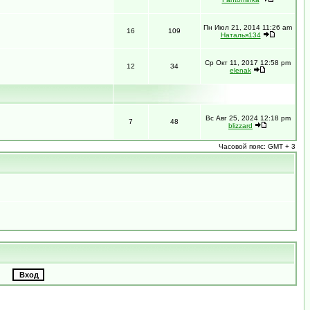
Пн Июл 21, 2014 11:26 am
16
109
Наталья134
Ср Окт 11, 2017 12:58 pm
12
34
elenak
Вс Авг 25, 2024 12:18 pm
7
48
blizzard
Часовой пояс: GMT + 3