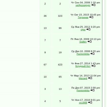
Чт Сен 04, 2008 1:16 am
2
2
нейрохирург
Чт Окт 15, 2015 10:45 pm
36
323
Тигринка
Ср Янв 25, 2012 3:20 pm
13
96
olga
Пт Янв 16, 2009 10:13 pm
7
7
Gallen
Ср Дек 10, 2008 8:20 am
9
19
Fantominka
Чт Фев 27, 2014 1:43 pm
67
423
Блудный Кот
Чт Мар 14, 2013 11:04 pm
10
65
blizzard
Пн Дек 07, 2015 2:58 pm
3
13
Fantominka
Чт Ноя 17, 2016 9:01 pm
4
5
vv1988