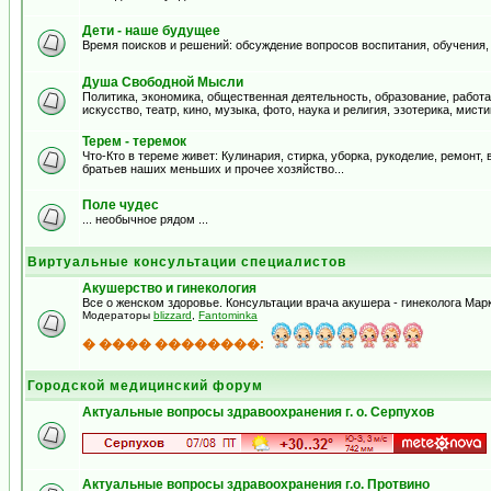
Дети - наше будущее
Время поисков и решений: обсуждение вопросов воспитания, обучения,
Душа Свободной Мысли
Политика, экономика, общественная деятельность, образование, работа
искусство, театр, кино, музыка, фото, наука и религия, эзотерика, мистик
Терем - теремок
Что-Кто в тереме живет: Кулинария, стирка, уборка, рукоделие, ремонт
братьев наших меньших и прочее хозяйство...
Поле чудес
... необычное рядом ...
Виртуальные консультации специалистов
Акушерство и гинекология
Все о женском здоровье. Консультации врача акушера - гинеколога Ма
Модераторы
blizzard
,
Fantominka
� ���� ��������:
Городской медицинский форум
Актуальные вопросы здравоохранения г. о. Серпухов
Актуальные вопросы здравоохранения г.о. Протвино