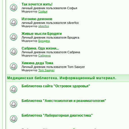
Так хочется жить!
личный дневник пользователя Софья
Модератор
Софья
Изгоняю демонов
личный дневник пользователя silverfox
Модератор
silverfox
Живые мысли Бродяги
Личный дневник пользователя Бродяга
Модератор
Бродяга
Сабрина. Ода жизни...
Личный дневник пользователя Сабрина
Модератор
Сабрина
Хижина деда Тома
Личный дневник пользователя Tom Sawyer
Модератор
Tom Sawyer
Медицинская библиотека. Информационный материал.
Библиотека сайта "Островок здоровья"
Библиотека "Анестезиология и реаниматология"
Библиотека "Лабораторная диагностика"