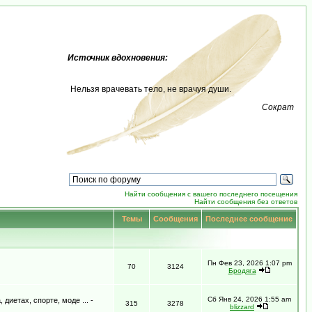
Источник вдохновения:
Нельзя врачевать тело, не врачуя души.
Сократ
Найти сообщения с вашего последнего посещения
Найти сообщения без ответов
Темы
Сообщения
Последнее сообщение
Пн Фев 23, 2026 1:07 pm
70
3124
Бродяга
Сб Янв 24, 2026 1:55 am
иетах, спорте, моде ... -
315
3278
blizzard