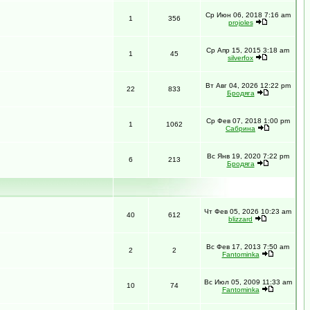
Ср Июн 06, 2018 7:16 am
1
356
projoles
Ср Апр 15, 2015 3:18 am
1
45
silverfox
Вт Авг 04, 2026 12:22 pm
22
833
Бродяга
Ср Фев 07, 2018 1:00 pm
1
1062
Сабрина
Вс Янв 19, 2020 7:22 pm
6
213
Бродяга
Чт Фев 05, 2026 10:23 am
40
612
blizzard
Вс Фев 17, 2013 7:50 am
2
2
Fantominka
Вс Июл 05, 2009 11:33 am
10
74
Fantominka