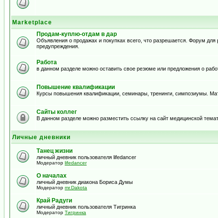
Marketplace
Продам-куплю-отдам в дар
Объявления о продажах и покупках всего, что разрешается. Форум дл
предупреждения.
Работа
в данном разделе можно оставить свое резюме или предложения о рабо
Повышение квалификации
Курсы повышения квалификации, семинары, тренинги, симпозиумы. Ма
Сайты коллег
В данном разделе можно разместить ссылку на сайт медицинской тема
Личные дневники
Танец жизни
личный дневник пользователя lifedancer
Модератор
lifedancer
О началах
личный дневник диакона Бориса Думы
Модератор
mr.Dakota
Край Радуги
личный дневник пользователя Тигринка
Модератор
Тигринка