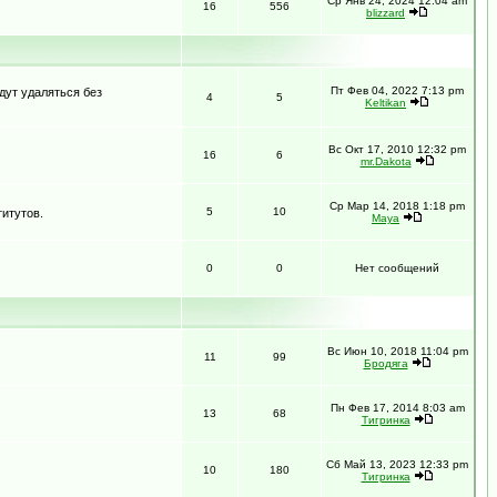
Ср Янв 24, 2024 12:04 am
16
556
blizzard
Пт Фев 04, 2022 7:13 pm
дут удаляться без
4
5
Keltikan
Вс Окт 17, 2010 12:32 pm
16
6
mr.Dakota
Ср Мар 14, 2018 1:18 pm
5
10
итутов.
Maya
0
0
Нет сообщений
Вс Июн 10, 2018 11:04 pm
11
99
Бродяга
Пн Фев 17, 2014 8:03 am
13
68
Тигринка
Сб Май 13, 2023 12:33 pm
10
180
Тигринка