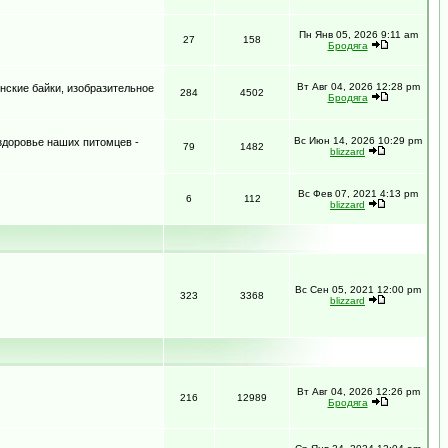
Пн Янв 05, 2026 9:11 am
27
158
Бродяга
Вт Авг 04, 2026 12:28 pm
нские байки, изобразительное
284
4502
Бродяга
Вс Июн 14, 2026 10:29 pm
 здоровье наших питомцев -
79
1482
blizzard
Вс Фев 07, 2021 4:13 pm
6
112
blizzard
Вс Сен 05, 2021 12:00 pm
323
3368
blizzard
Вт Авг 04, 2026 12:26 pm
216
12989
Бродяга