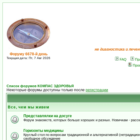
не диагностика и лечен
Форуму 6678-й день
Текущая дата: Пт, 7 Авг 2026
FAQ
Пр
Про
Список форумов КОМПАС ЗДОРОВЬЯ
Некоторые форумы доступны только после
регистрации
Все, чем мы живем
Представлялки на досуге
Форум знакомств, которых больше хороших и разных. Новичкам - расскаж
Горизонты медицины
Круглый стол по вопросам традиционной и альтернативной (нетрадиционно
свободное обсуждение