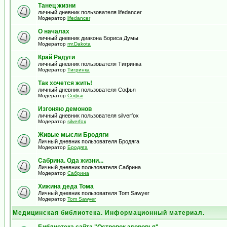
Танец жизни
личный дневник пользователя lifedancer
Модератор
lifedancer
О началах
личный дневник диакона Бориса Думы
Модератор
mr.Dakota
Край Радуги
личный дневник пользователя Тигринка
Модератор
Тигринка
Так хочется жить!
личный дневник пользователя Софья
Модератор
Софья
Изгоняю демонов
личный дневник пользователя silverfox
Модератор
silverfox
Живые мысли Бродяги
Личный дневник пользователя Бродяга
Модератор
Бродяга
Сабрина. Ода жизни...
Личный дневник пользователя Сабрина
Модератор
Сабрина
Хижина деда Тома
Личный дневник пользователя Tom Sawyer
Модератор
Tom Sawyer
Медицинская библиотека. Информационный материал.