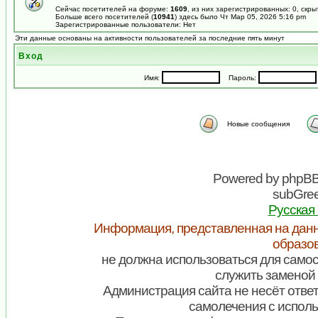
Сейчас посетителей на форуме:
1609
, из них зарегистрированных: 0, скры
Больше всего посетителей (
10941
) здесь было Чт Мар 05, 2026 5:16 pm
Зарегистрированные пользователи: Нет
Эти данные основаны на активности пользователей за последние пять минут
Вход
Имя:
Пароль:
Новые сообщения
Powered by
phpB
subGree
Русская
Информация, представленная на данн
образо
не должна использоваться для самос
служить заменой 
Администрация сайта не несёт ответ
самолечения с испол