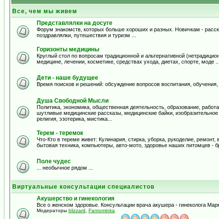
Все, чем мы живем
Представлялки на досуге
Форум знакомств, которых больше хороших и разных. Новичкам - расска
поздравлялки, путешествия и туризм ...
Горизонты медицины
Круглый стол по вопросам традиционной и альтернативной (нетрадицион
медицине, лечении, косметике, средствах ухода, диетах, спорте, моде .
Дети - наше будущее
Время поисков и решений: обсуждение вопросов воспитания, обучения,
Душа Свободной Мысли
Политика, экономика, общественная деятельность, образование, работа,
шутливые медицинские рассказы, медицинские байки, изобразительное и
религия, эзотерика, мистика...
Терем - теремок
Что-Кто в тереме живет: Кулинария, стирка, уборка, рукоделие, ремонт
бытовая техника, компьютеры, авто-мото, здоровье наших питомцев - б
Поле чудес
... необычное рядом ...
Виртуальные консультации специалистов
Акушерство и гинекология
Все о женском здоровье. Консультации врача акушера - гинеколога Ма
Модераторы
blizzard
,
Fantominka