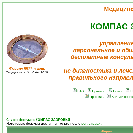
Медицинс
КОМПАС 
управлени
персональное и об
бесплатные консул
Форуму 6677-й день
не диагностика и лече
Текущая дата: Чт, 6 Авг 2026
правильного направ
FAQ
Правила
Поиск
П
Профиль
Войти и пров
Список форумов КОМПАС ЗДОРОВЬЯ
Некоторые форумы доступны только после
регистрации
Форум