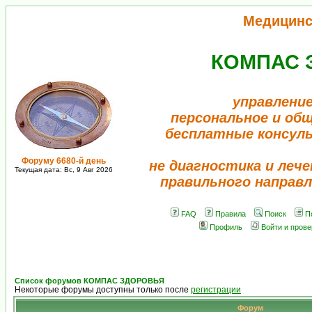
Медицинс
КОМПАС 
управление
персональное и об
бесплатные консул
Форуму 6680-й день
не диагностика и лече
Текущая дата: Вс, 9 Авг 2026
правильного направл
FAQ
Правила
Поиск
П
Профиль
Войти и пров
Список форумов КОМПАС ЗДОРОВЬЯ
Некоторые форумы доступны только после
регистрации
Форум