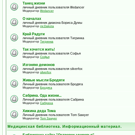
Танец жизни
личный дневник пользователя lifedancer
Модератор
lifedancer
О началах
личный дневник диакона Бориса Думы
Модератор
mr.Dakota
Край Радуги
личный дневник пользователя Тигринка
Модератор
Тигринка
Так хочется жить!
личный дневник пользователя Софья
Модератор
Софья
Изгоняю демонов
личный дневник пользователя silverfox
Модератор
silverfox
Живые мысли Бродяги
Личный дневник пользователя Бродяга
Модератор
Бродяга
Сабрина. Ода жизни...
Личный дневник пользователя Сабрина
Модератор
Сабрина
Хижина деда Тома
Личный дневник пользователя Tom Sawyer
Модератор
Tom Sawyer
Медицинская библиотека. Информационный материал.