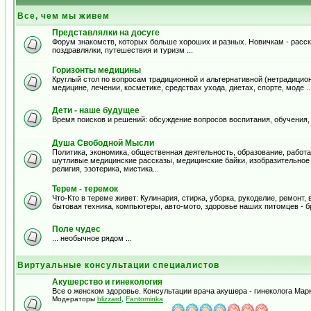
Все, чем мы живем
Представлялки на досуге
Форум знакомств, которых больше хороших и разных. Новичкам - расска
поздравлялки, путешествия и туризм ...
Горизонты медицины
Круглый стол по вопросам традиционной и альтернативной (нетрадицион
медицине, лечении, косметике, средствах ухода, диетах, спорте, моде .
Дети - наше будущее
Время поисков и решений: обсуждение вопросов воспитания, обучения,
Душа Свободной Мысли
Политика, экономика, общественная деятельность, образование, работа,
шутливые медицинские рассказы, медицинские байки, изобразительное и
религия, эзотерика, мистика...
Терем - теремок
Что-Кто в тереме живет: Кулинария, стирка, уборка, рукоделие, ремонт
бытовая техника, компьютеры, авто-мото, здоровье наших питомцев - б
Поле чудес
... необычное рядом ...
Виртуальные консультации специалистов
Акушерство и гинекология
Все о женском здоровье. Консультации врача акушера - гинеколога Ма
Модераторы
blizzard
,
Fantominka