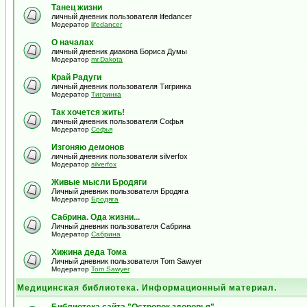
Танец жизни
личный дневник пользователя lifedancer
Модератор
lifedancer
О началах
личный дневник диакона Бориса Думы
Модератор
mr.Dakota
Край Радуги
личный дневник пользователя Тигринка
Модератор
Тигринка
Так хочется жить!
личный дневник пользователя Софья
Модератор
Софья
Изгоняю демонов
личный дневник пользователя silverfox
Модератор
silverfox
Живые мысли Бродяги
Личный дневник пользователя Бродяга
Модератор
Бродяга
Сабрина. Ода жизни...
Личный дневник пользователя Сабрина
Модератор
Сабрина
Хижина деда Тома
Личный дневник пользователя Tom Sawyer
Модератор
Tom Sawyer
Медицинская библиотека. Информационный материал.