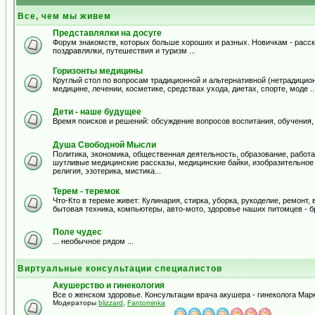
Все, чем мы живем
Представлялки на досуге
Форум знакомств, которых больше хороших и разных. Новичкам - расска
поздравлялки, путешествия и туризм ...
Горизонты медицины
Круглый стол по вопросам традиционной и альтернативной (нетрадицион
медицине, лечении, косметике, средствах ухода, диетах, спорте, моде .
Дети - наше будущее
Время поисков и решений: обсуждение вопросов воспитания, обучения,
Душа Свободной Мысли
Политика, экономика, общественная деятельность, образование, работа,
шутливые медицинские рассказы, медицинские байки, изобразительное и
религия, эзотерика, мистика...
Терем - теремок
Что-Кто в тереме живет: Кулинария, стирка, уборка, рукоделие, ремонт
бытовая техника, компьютеры, авто-мото, здоровье наших питомцев - б
Поле чудес
... необычное рядом ...
Виртуальные консультации специалистов
Акушерство и гинекология
Все о женском здоровье. Консультации врача акушера - гинеколога Ма
Модераторы
blizzard
,
Fantominka