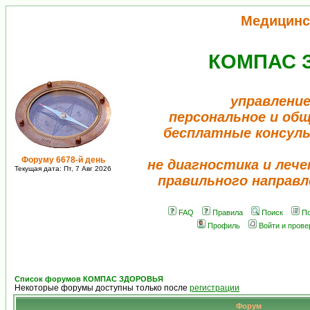
Медицинс
КОМПАС 
управление
персональное и об
бесплатные консул
Форуму 6678-й день
не диагностика и лече
Текущая дата: Пт, 7 Авг 2026
правильного направл
FAQ
Правила
Поиск
По
Профиль
Войти и пров
Список форумов КОМПАС ЗДОРОВЬЯ
Некоторые форумы доступны только после
регистрации
Форум