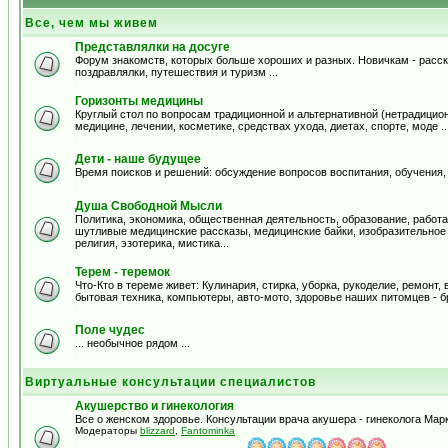
Все, чем мы живем
Представлялки на досуге
Форум знакомств, которых больше хороших и разных. Новичкам - расска
поздравлялки, путешествия и туризм ...
Горизонты медицины
Круглый стол по вопросам традиционной и альтернативной (нетрадицион
медицине, лечении, косметике, средствах ухода, диетах, спорте, моде .
Дети - наше будущее
Время поисков и решений: обсуждение вопросов воспитания, обучения,
Душа Свободной Мысли
Политика, экономика, общественная деятельность, образование, работа,
шутливые медицинские рассказы, медицинские байки, изобразительное и
религия, эзотерика, мистика...
Терем - теремок
Что-Кто в тереме живет: Кулинария, стирка, уборка, рукоделие, ремонт
бытовая техника, компьютеры, авто-мото, здоровье наших питомцев - б
Поле чудес
... необычное рядом ...
Виртуальные консультации специалистов
Акушерство и гинекология
Все о женском здоровье. Консультации врача акушера - гинеколога Ма
Модераторы
blizzard
,
Fantominka