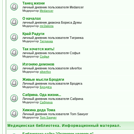
Танец жизни
личный дневник пользователя lifedancer
Модератор
lifedancer
О началах
личный дневник диакона Бориса Думы
Модератор
mr.Dakota
Край Радуги
личный дневник пользователя Тигринка
Модератор
Тигринка
Так хочется жить!
личный дневник пользователя Софья
Модератор
Софья
Изгоняю демонов
личный дневник пользователя silverfox
Модератор
silverfox
Живые мысли Бродяги
Личный дневник пользователя Бродяга
Модератор
Бродяга
Сабрина. Ода жизни...
Личный дневник пользователя Сабрина
Модератор
Сабрина
Хижина деда Тома
Личный дневник пользователя Tom Sawyer
Модератор
Tom Sawyer
Медицинская библиотека. Информационный материал.