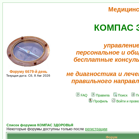
Медицинс
КОМПАС 
управление
персональное и об
бесплатные консул
Форуму 6679-й день
не диагностика и лече
Текущая дата: Сб, 8 Авг 2026
правильного направл
FAQ
Правила
Поиск
П
Профиль
Войти и пров
Список форумов КОМПАС ЗДОРОВЬЯ
Некоторые форумы доступны только после
регистрации
Форум