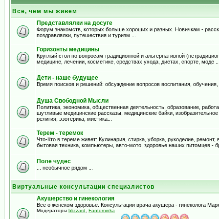
Все, чем мы живем
Представлялки на досуге
Форум знакомств, которых больше хороших и разных. Новичкам - расска
поздравлялки, путешествия и туризм ...
Горизонты медицины
Круглый стол по вопросам традиционной и альтернативной (нетрадицион
медицине, лечении, косметике, средствах ухода, диетах, спорте, моде .
Дети - наше будущее
Время поисков и решений: обсуждение вопросов воспитания, обучения,
Душа Свободной Мысли
Политика, экономика, общественная деятельность, образование, работа,
шутливые медицинские рассказы, медицинские байки, изобразительное и
религия, эзотерика, мистика...
Терем - теремок
Что-Кто в тереме живет: Кулинария, стирка, уборка, рукоделие, ремонт
бытовая техника, компьютеры, авто-мото, здоровье наших питомцев - б
Поле чудес
... необычное рядом ...
Виртуальные консультации специалистов
Акушерство и гинекология
Все о женском здоровье. Консультации врача акушера - гинеколога Ма
Модераторы
blizzard
,
Fantominka