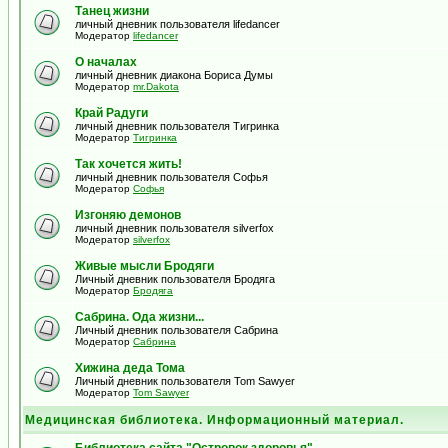
Танец жизни
личный дневник пользователя lifedancer
Модератор
lifedancer
О началах
личный дневник диакона Бориса Думы
Модератор
mr.Dakota
Край Радуги
личный дневник пользователя Тигринка
Модератор
Тигринка
Так хочется жить!
личный дневник пользователя Софья
Модератор
Софья
Изгоняю демонов
личный дневник пользователя silverfox
Модератор
silverfox
Живые мысли Бродяги
Личный дневник пользователя Бродяга
Модератор
Бродяга
Сабрина. Ода жизни...
Личный дневник пользователя Сабрина
Модератор
Сабрина
Хижина деда Тома
Личный дневник пользователя Tom Sawyer
Модератор
Tom Sawyer
Медицинская библиотека. Информационный материал.