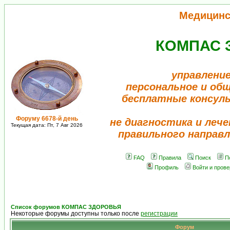
Медицинс
КОМПАС 
управление
персональное и об
бесплатные консул
Форуму 6678-й день
не диагностика и лече
Текущая дата: Пт, 7 Авг 2026
правильного направл
FAQ
Правила
Поиск
П
Профиль
Войти и пров
Список форумов КОМПАС ЗДОРОВЬЯ
Некоторые форумы доступны только после
регистрации
Форум