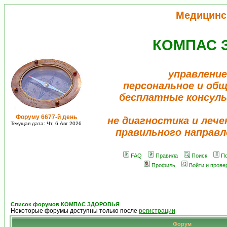
Медицинс
КОМПАС 
управление
персональное и об
бесплатные консул
Форуму 6677-й день
не диагностика и лече
Текущая дата: Чт, 6 Авг 2026
правильного направл
FAQ
Правила
Поиск
По
Профиль
Войти и прове
Список форумов КОМПАС ЗДОРОВЬЯ
Некоторые форумы доступны только после
регистрации
Форум