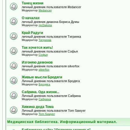
Танец жизни
личный дневник пользователя lifedancer
Модератор
lifedancer
О началах
личный дневник диакона Бориса Думы
Модератор
mr.Dakota
Край Радуги
личный дневник пользователя Тигринка
Модератор
Тигринка
Так хочется жить!
личный дневник пользователя Софья
Модератор
Софья
Изгоняю демонов
личный дневник пользователя silverfox
Модератор
silverfox
Живые мысли Бродяги
Личный дневник пользователя Бродяга
Модератор
Бродяга
Сабрина. Ода жизни...
Личный дневник пользователя Сабрина
Модератор
Сабрина
Хижина деда Тома
Личный дневник пользователя Tom Sawyer
Модератор
Tom Sawyer
Медицинская библиотека. Информационный материал.