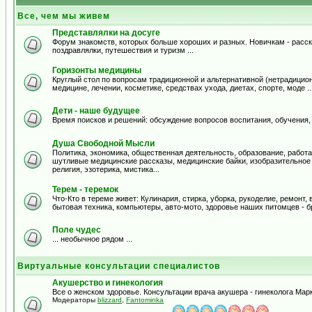
Все, чем мы живем
Представлялки на досуге
Форум знакомств, которых больше хороших и разных. Новичкам - расска
поздравлялки, путешествия и туризм ...
Горизонты медицины
Круглый стол по вопросам традиционной и альтернативной (нетрадицион
медицине, лечении, косметике, средствах ухода, диетах, спорте, моде .
Дети - наше будущее
Время поисков и решений: обсуждение вопросов воспитания, обучения,
Душа Свободной Мысли
Политика, экономика, общественная деятельность, образование, работа,
шутливые медицинские рассказы, медицинские байки, изобразительное и
религия, эзотерика, мистика...
Терем - теремок
Что-Кто в тереме живет: Кулинария, стирка, уборка, рукоделие, ремонт
бытовая техника, компьютеры, авто-мото, здоровье наших питомцев - б
Поле чудес
... необычное рядом ...
Виртуальные консультации специалистов
Акушерство и гинекология
Все о женском здоровье. Консультации врача акушера - гинеколога Ма
Модераторы
blizzard
,
Fantominka