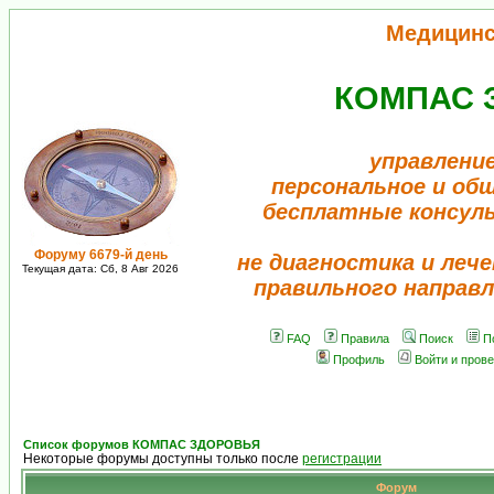
Медицинс
КОМПАС 
управление
персональное и об
бесплатные консул
Форуму 6679-й день
не диагностика и лече
Текущая дата: Сб, 8 Авг 2026
правильного направл
FAQ
Правила
Поиск
П
Профиль
Войти и пров
Список форумов КОМПАС ЗДОРОВЬЯ
Некоторые форумы доступны только после
регистрации
Форум