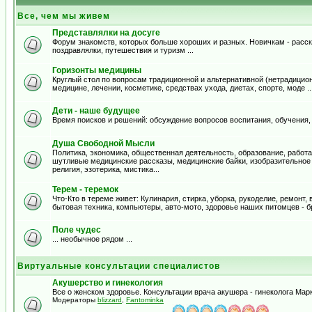
Все, чем мы живем
Представлялки на досуге
Форум знакомств, которых больше хороших и разных. Новичкам - расска
поздравлялки, путешествия и туризм ...
Горизонты медицины
Круглый стол по вопросам традиционной и альтернативной (нетрадицион
медицине, лечении, косметике, средствах ухода, диетах, спорте, моде .
Дети - наше будущее
Время поисков и решений: обсуждение вопросов воспитания, обучения,
Душа Свободной Мысли
Политика, экономика, общественная деятельность, образование, работа,
шутливые медицинские рассказы, медицинские байки, изобразительное и
религия, эзотерика, мистика...
Терем - теремок
Что-Кто в тереме живет: Кулинария, стирка, уборка, рукоделие, ремонт
бытовая техника, компьютеры, авто-мото, здоровье наших питомцев - б
Поле чудес
... необычное рядом ...
Виртуальные консультации специалистов
Акушерство и гинекология
Все о женском здоровье. Консультации врача акушера - гинеколога Ма
Модераторы
blizzard
,
Fantominka