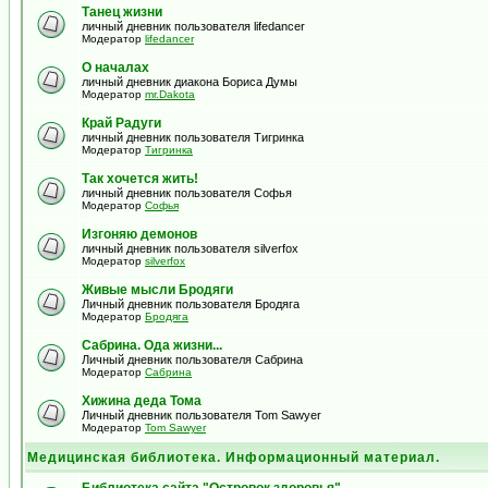
Танец жизни
личный дневник пользователя lifedancer
Модератор
lifedancer
О началах
личный дневник диакона Бориса Думы
Модератор
mr.Dakota
Край Радуги
личный дневник пользователя Тигринка
Модератор
Тигринка
Так хочется жить!
личный дневник пользователя Софья
Модератор
Софья
Изгоняю демонов
личный дневник пользователя silverfox
Модератор
silverfox
Живые мысли Бродяги
Личный дневник пользователя Бродяга
Модератор
Бродяга
Сабрина. Ода жизни...
Личный дневник пользователя Сабрина
Модератор
Сабрина
Хижина деда Тома
Личный дневник пользователя Tom Sawyer
Модератор
Tom Sawyer
Медицинская библиотека. Информационный материал.