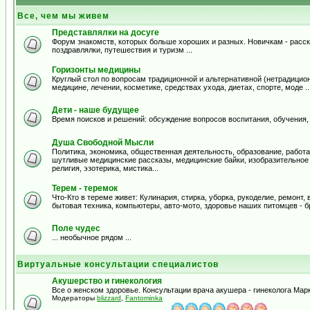
Все, чем мы живем
Представлялки на досуге
Форум знакомств, которых больше хороших и разных. Новичкам - расска
поздравлялки, путешествия и туризм ...
Горизонты медицины
Круглый стол по вопросам традиционной и альтернативной (нетрадицион
медицине, лечении, косметике, средствах ухода, диетах, спорте, моде .
Дети - наше будущее
Время поисков и решений: обсуждение вопросов воспитания, обучения,
Душа Свободной Мысли
Политика, экономика, общественная деятельность, образование, работа,
шутливые медицинские рассказы, медицинские байки, изобразительное и
религия, эзотерика, мистика...
Терем - теремок
Что-Кто в тереме живет: Кулинария, стирка, уборка, рукоделие, ремонт
бытовая техника, компьютеры, авто-мото, здоровье наших питомцев - б
Поле чудес
... необычное рядом ...
Виртуальные консультации специалистов
Акушерство и гинекология
Все о женском здоровье. Консультации врача акушера - гинеколога Ма
Модераторы
blizzard
,
Fantominka