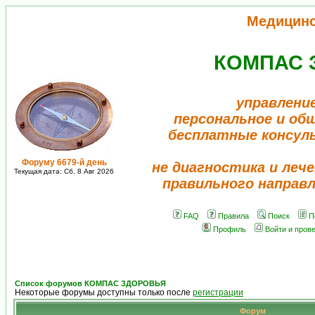
Медицин
КОМПАС 
управлени
персональное и об
бесплатные консул
Форуму 6679-й день
не диагностика и лече
Текущая дата: Сб, 8 Авг 2026
правильного направ
FAQ
Правила
Поиск
П
Профиль
Войти и пров
Список форумов КОМПАС ЗДОРОВЬЯ
Некоторые форумы доступны только после
регистрации
Форум