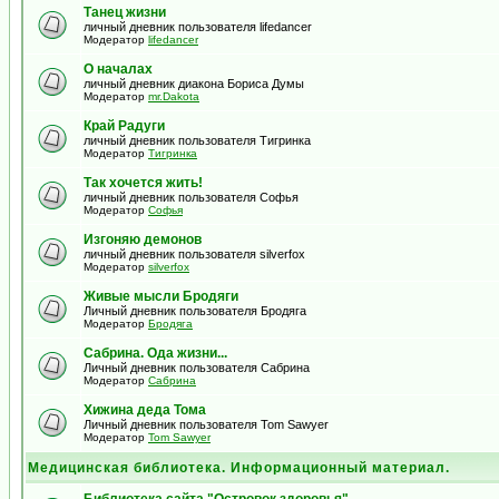
Танец жизни
личный дневник пользователя lifedancer
Модератор
lifedancer
О началах
личный дневник диакона Бориса Думы
Модератор
mr.Dakota
Край Радуги
личный дневник пользователя Тигринка
Модератор
Тигринка
Так хочется жить!
личный дневник пользователя Софья
Модератор
Софья
Изгоняю демонов
личный дневник пользователя silverfox
Модератор
silverfox
Живые мысли Бродяги
Личный дневник пользователя Бродяга
Модератор
Бродяга
Сабрина. Ода жизни...
Личный дневник пользователя Сабрина
Модератор
Сабрина
Хижина деда Тома
Личный дневник пользователя Tom Sawyer
Модератор
Tom Sawyer
Медицинская библиотека. Информационный материал.