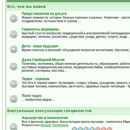
Все, чем мы живем
Представлялки на досуге
Форум знакомств, которых больше хороших и разных. Новичкам - расска
поздравлялки, путешествия и туризм ...
Горизонты медицины
Круглый стол по вопросам традиционной и альтернативной (нетрадицион
медицине, лечении, косметике, средствах ухода, диетах, спорте, моде .
Дети - наше будущее
Время поисков и решений: обсуждение вопросов воспитания, обучения,
Душа Свободной Мысли
Политика, экономика, общественная деятельность, образование, работа,
шутливые медицинские рассказы, медицинские байки, изобразительное и
религия, эзотерика, мистика...
Терем - теремок
Что-Кто в тереме живет: Кулинария, стирка, уборка, рукоделие, ремонт
бытовая техника, компьютеры, авто-мото, здоровье наших питомцев - б
Поле чудес
... необычное рядом ...
Виртуальные консультации специалистов
Акушерство и гинекология
Все о женском здоровье. Консультации врача акушера - гинеколога Ма
Модераторы
blizzard
,
Fantominka