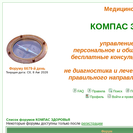
Медицин
КОМПАС 
управлени
персональное и об
бесплатные консул
Форуму 6679-й день
не диагностика и лече
Текущая дата: Сб, 8 Авг 2026
правильного направ
FAQ
Правила
Поиск
П
Профиль
Войти и пров
Список форумов КОМПАС ЗДОРОВЬЯ
Некоторые форумы доступны только после
регистрации
Форум