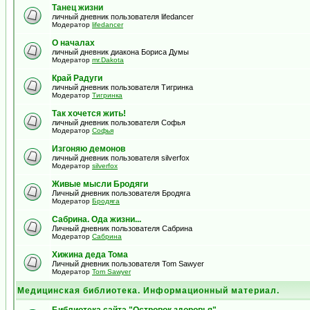
Танец жизни
личный дневник пользователя lifedancer
Модератор
lifedancer
О началах
личный дневник диакона Бориса Думы
Модератор
mr.Dakota
Край Радуги
личный дневник пользователя Тигринка
Модератор
Тигринка
Так хочется жить!
личный дневник пользователя Софья
Модератор
Софья
Изгоняю демонов
личный дневник пользователя silverfox
Модератор
silverfox
Живые мысли Бродяги
Личный дневник пользователя Бродяга
Модератор
Бродяга
Сабрина. Ода жизни...
Личный дневник пользователя Сабрина
Модератор
Сабрина
Хижина деда Тома
Личный дневник пользователя Tom Sawyer
Модератор
Tom Sawyer
Медицинская библиотека. Информационный материал.