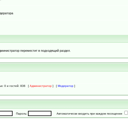
одератора
дминистратор переместит в подходящий раздел.
ых: 0 и гостей: 836 [
Администратор
] [
Модератор
]
Пароль:
Автоматически входить при каждом посещении