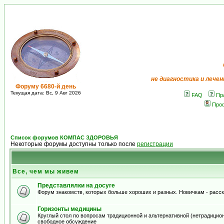
не диагностика и лечен
Форуму 6680-й день
Текущая дата: Вс, 9 Авг 2026
FAQ
Пр
Про
Список форумов КОМПАС ЗДОРОВЬЯ
Некоторые форумы доступны только после
регистрации
Все, чем мы живем
Представлялки на досуге
Форум знакомств, которых больше хороших и разных. Новичкам - расскаж
Горизонты медицины
Круглый стол по вопросам традиционной и альтернативной (нетрадиционно
свободное обсуждение