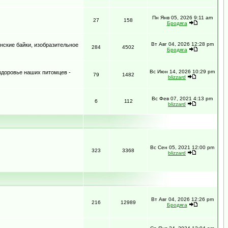
Пн Янв 05, 2026 9:11 am
27
158
Бродяга
Вт Авг 04, 2026 12:28 pm
нские байки, изобразительное
284
4502
Бродяга
Вс Июн 14, 2026 10:29 pm
 здоровье наших питомцев -
79
1482
blizzard
Вс Фев 07, 2021 4:13 pm
6
112
blizzard
Вс Сен 05, 2021 12:00 pm
323
3368
blizzard
Вт Авг 04, 2026 12:26 pm
216
12989
Бродяга