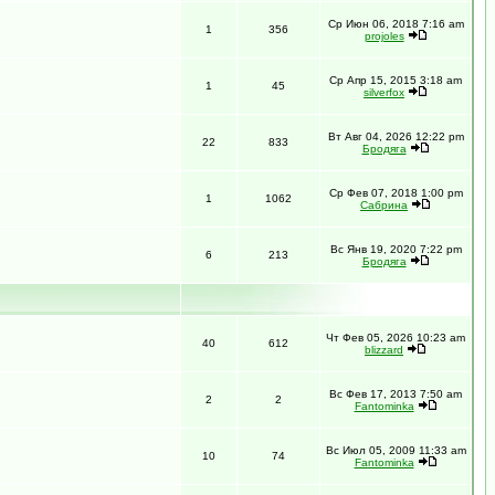
Ср Июн 06, 2018 7:16 am
1
356
projoles
Ср Апр 15, 2015 3:18 am
1
45
silverfox
Вт Авг 04, 2026 12:22 pm
22
833
Бродяга
Ср Фев 07, 2018 1:00 pm
1
1062
Сабрина
Вс Янв 19, 2020 7:22 pm
6
213
Бродяга
Чт Фев 05, 2026 10:23 am
40
612
blizzard
Вс Фев 17, 2013 7:50 am
2
2
Fantominka
Вс Июл 05, 2009 11:33 am
10
74
Fantominka