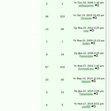
Чт Сен 04, 2008 1:16 am
2
2
нейрохирург
Чт Окт 15, 2015 10:45 pm
36
323
Тигринка
Ср Янв 25, 2012 3:20 pm
13
96
olga
Пт Янв 16, 2009 10:13 pm
7
7
Gallen
Ср Дек 10, 2008 8:20 am
9
19
Fantominka
Чт Фев 27, 2014 1:43 pm
67
423
Блудный Кот
Чт Мар 14, 2013 11:04 pm
10
65
blizzard
Пн Дек 07, 2015 2:58 pm
3
13
Fantominka
Чт Ноя 17, 2016 9:01 pm
4
5
vv1988