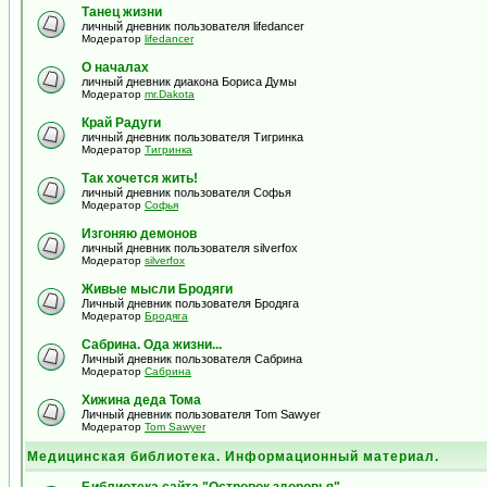
Танец жизни
личный дневник пользователя lifedancer
Модератор
lifedancer
О началах
личный дневник диакона Бориса Думы
Модератор
mr.Dakota
Край Радуги
личный дневник пользователя Тигринка
Модератор
Тигринка
Так хочется жить!
личный дневник пользователя Софья
Модератор
Софья
Изгоняю демонов
личный дневник пользователя silverfox
Модератор
silverfox
Живые мысли Бродяги
Личный дневник пользователя Бродяга
Модератор
Бродяга
Сабрина. Ода жизни...
Личный дневник пользователя Сабрина
Модератор
Сабрина
Хижина деда Тома
Личный дневник пользователя Tom Sawyer
Модератор
Tom Sawyer
Медицинская библиотека. Информационный материал.