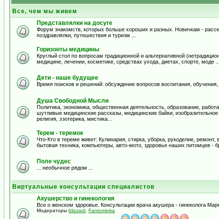
Все, чем мы живем
Представлялки на досуге
Форум знакомств, которых больше хороших и разных. Новичкам - расска
поздравлялки, путешествия и туризм ...
Горизонты медицины
Круглый стол по вопросам традиционной и альтернативной (нетрадицион
медицине, лечении, косметике, средствах ухода, диетах, спорте, моде .
Дети - наше будущее
Время поисков и решений: обсуждение вопросов воспитания, обучения,
Душа Свободной Мысли
Политика, экономика, общественная деятельность, образование, работа,
шутливые медицинские рассказы, медицинские байки, изобразительное и
религия, эзотерика, мистика...
Терем - теремок
Что-Кто в тереме живет: Кулинария, стирка, уборка, рукоделие, ремонт
бытовая техника, компьютеры, авто-мото, здоровье наших питомцев - б
Поле чудес
... необычное рядом ...
Виртуальные консультации специалистов
Акушерство и гинекология
Все о женском здоровье. Консультации врача акушера - гинеколога Ма
Модераторы
blizzard
,
Fantominka