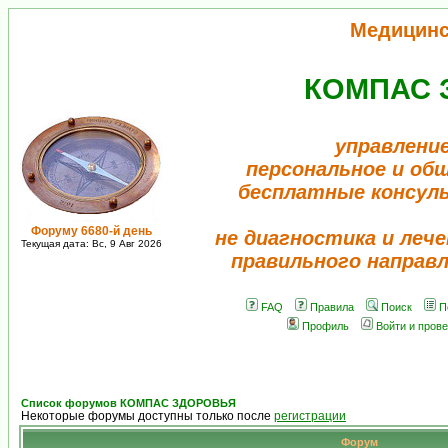
Медицинс
КОМПАС 
управлени
персональное и об
бесплатные консул
Форуму 6680-й день
не диагностика и лече
Текущая дата: Вс, 9 Авг 2026
правильного направ
FAQ
Правила
Поиск
П
Профиль
Войти и пров
Список форумов КОМПАС ЗДОРОВЬЯ
Некоторые форумы доступны только после
регистрации
Форум