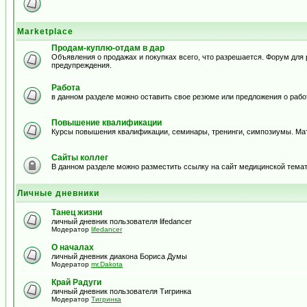
Marketplace
Продам-куплю-отдам в дар
Объявления о продажах и покупках всего, что разрешается. Форум дл
предупреждения.
Работа
в данном разделе можно оставить свое резюме или предложения о рабо
Повышение квалификации
Курсы повышения квалификации, семинары, тренинги, симпозиумы. Ма
Сайты коллег
В данном разделе можно разместить ссылку на сайт медицинской тема
Личные дневники
Танец жизни
личный дневник пользователя lifedancer
Модератор
lifedancer
О началах
личный дневник диакона Бориса Думы
Модератор
mr.Dakota
Край Радуги
личный дневник пользователя Тигринка
Модератор
Тигринка