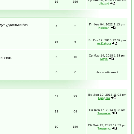
Ср Янв 24, 2024 12:04 am
16
556
blizzard
Пт Фев 04, 2022 7:13 pm
дут удаляться без
4
5
Keltikan
Вс Окт 17, 2010 12:32 pm
16
6
mr.Dakota
Ср Мар 14, 2018 1:18 pm
5
10
итутов.
Maya
0
0
Нет сообщений
Вс Июн 10, 2018 11:04 pm
11
99
Бродяга
Пн Фев 17, 2014 8:03 am
13
68
Тигринка
Сб Май 13, 2023 12:33 pm
10
180
Тигринка