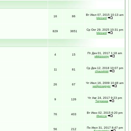
Вт Июл 07, 2015 10:13 am
16
86
blizzard
Ср Окт 29, 2025 10:31 pm
829
3651
blizzard
Пт Дек 01, 2017 1:18 am
4
15
vikkizoomy
Ср Дек 12, 2018 10:07 pm
11
81
chauvinist
Чт Июл 16, 2009 10:48 am
26
67
нейрохирург
Чт Авг 24, 2017 9:23 pm
9
126
Тигринка
Вт Июн 02, 2015 6:20 pm
76
403
Инесса
Пн Июл 31, 2017 8:47 pm
56
212
Fantominka