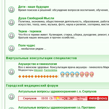
Дети - наше будущее
Время поисков и решений: обсуждение вопросов воспитания, обучения,
Душа Свободной Мысли
Политика, экономика, общественная деятельность, образование, работа
искусство, театр, кино, музыка, фото, наука и религия, эзотерика, мистик
Терем - теремок
Что-Кто в тереме живет: Кулинария, стирка, уборка, рукоделие, ремонт
братьев наших меньших и прочее хозяйство...
Поле чудес
... необычное рядом ...
Виртуальные консультации специалистов
Акушерство и гинекология
Все о женском здоровье. Консультации врача акушера - гинеколога Ма
Модераторы
blizzard
,
Fantominka
� ���� ��������:
Городской медицинский форум
Актуальные вопросы здравоохранения г. о. Серпухов
Актуальные вопросы здравоохранения г.о. Протвино