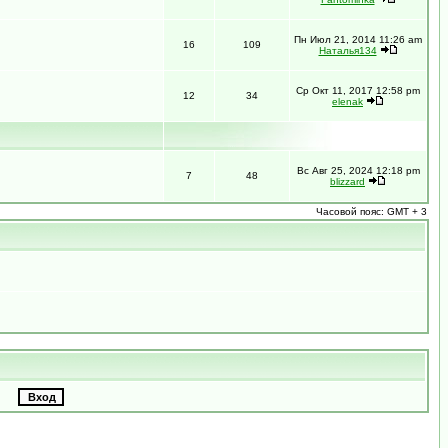
Пн Июл 21, 2014 11:26 am
16
109
Наталья134
Ср Окт 11, 2017 12:58 pm
12
34
elenak
Вс Авг 25, 2024 12:18 pm
7
48
blizzard
Часовой пояс: GMT + 3