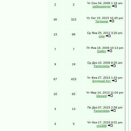
Чт Сен 04, 2008 1:16 am
2
2
нейрохирург
Чт Окт 15, 2015 10:45 pm
36
323
Тигринка
Ср Янв 25, 2012 3:20 pm
13
96
olga
Пт Янв 16, 2009 10:13 pm
7
7
Gallen
Ср Дек 10, 2008 8:20 am
9
19
Fantominka
Чт Фев 27, 2014 1:43 pm
67
423
Блудный Кот
Чт Мар 14, 2013 11:04 pm
10
65
blizzard
Пн Дек 07, 2015 2:58 pm
3
13
Fantominka
Чт Ноя 17, 2016 9:01 pm
4
5
vv1988