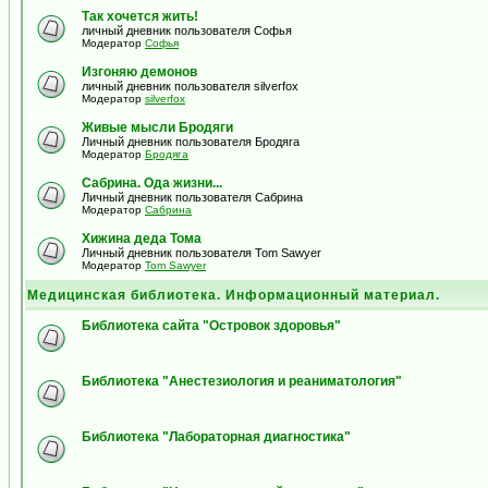
Так хочется жить!
личный дневник пользователя Софья
Модератор
Софья
Изгоняю демонов
личный дневник пользователя silverfox
Модератор
silverfox
Живые мысли Бродяги
Личный дневник пользователя Бродяга
Модератор
Бродяга
Сабрина. Ода жизни...
Личный дневник пользователя Сабрина
Модератор
Сабрина
Хижина деда Тома
Личный дневник пользователя Tom Sawyer
Модератор
Tom Sawyer
Медицинская библиотека. Информационный материал.
Библиотека сайта "Островок здоровья"
Библиотека "Анестезиология и реаниматология"
Библиотека "Лабораторная диагностика"