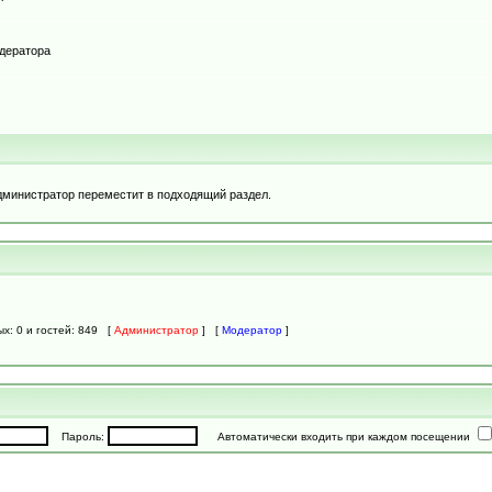
одератора
дминистратор переместит в подходящий раздел.
ых: 0 и гостей: 849 [
Администратор
] [
Модератор
]
Пароль:
Автоматически входить при каждом посещении