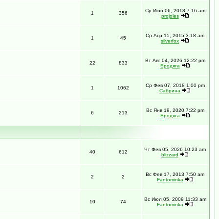
Ср Июн 06, 2018 7:16 am
1
356
projoles
Ср Апр 15, 2015 3:18 am
1
45
silverfox
Вт Авг 04, 2026 12:22 pm
22
833
Бродяга
Ср Фев 07, 2018 1:00 pm
1
1062
Сабрина
Вс Янв 19, 2020 7:22 pm
6
213
Бродяга
Чт Фев 05, 2026 10:23 am
40
612
blizzard
Вс Фев 17, 2013 7:50 am
2
2
Fantominka
Вс Июл 05, 2009 11:33 am
10
74
Fantominka