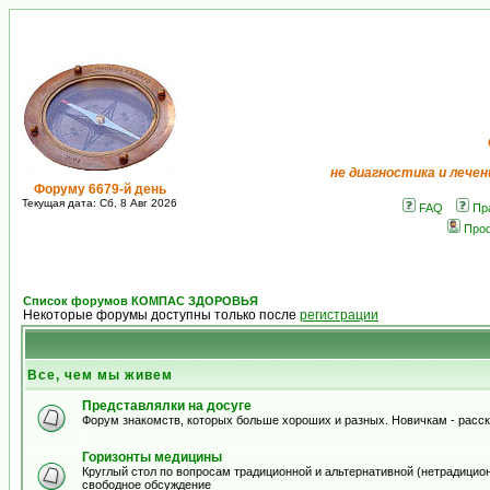
не диагностика и лечен
Форуму 6679-й день
Текущая дата: Сб, 8 Авг 2026
FAQ
Пр
Про
Список форумов КОМПАС ЗДОРОВЬЯ
Некоторые форумы доступны только после
регистрации
Все, чем мы живем
Представлялки на досуге
Форум знакомств, которых больше хороших и разных. Новичкам - расскаж
Горизонты медицины
Круглый стол по вопросам традиционной и альтернативной (нетрадиционно
свободное обсуждение