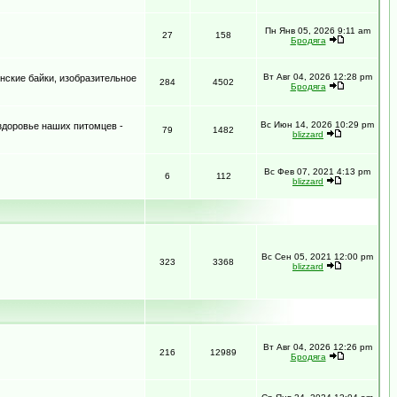
Пн Янв 05, 2026 9:11 am
27
158
Бродяга
Вт Авг 04, 2026 12:28 pm
нские байки, изобразительное
284
4502
Бродяга
Вс Июн 14, 2026 10:29 pm
 здоровье наших питомцев -
79
1482
blizzard
Вс Фев 07, 2021 4:13 pm
6
112
blizzard
Вс Сен 05, 2021 12:00 pm
323
3368
blizzard
Вт Авг 04, 2026 12:26 pm
216
12989
Бродяга