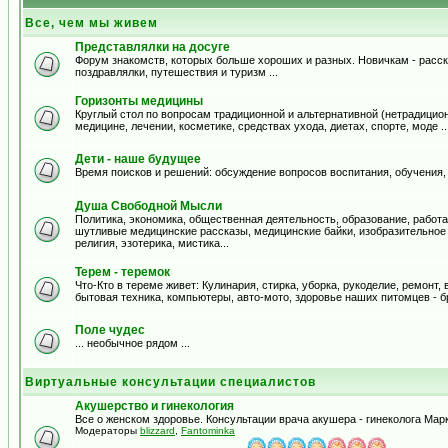
Все, чем мы живем
Представлялки на досуге
Форум знакомств, которых больше хороших и разных. Новичкам - расска
поздравлялки, путешествия и туризм ...
Горизонты медицины
Круглый стол по вопросам традиционной и альтернативной (нетрадицион
медицине, лечении, косметике, средствах ухода, диетах, спорте, моде .
Дети - наше будущее
Время поисков и решений: обсуждение вопросов воспитания, обучения,
Душа Свободной Мысли
Политика, экономика, общественная деятельность, образование, работа,
шутливые медицинские рассказы, медицинские байки, изобразительное и
религия, эзотерика, мистика...
Терем - теремок
Что-Кто в тереме живет: Кулинария, стирка, уборка, рукоделие, ремонт
бытовая техника, компьютеры, авто-мото, здоровье наших питомцев - б
Поле чудес
... необычное рядом ...
Виртуальные консультации специалистов
Акушерство и гинекология
Все о женском здоровье. Консультации врача акушера - гинеколога Ма
Модераторы
blizzard
,
Fantominka