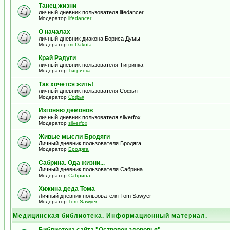
Танец жизни
личный дневник пользователя lifedancer
Модератор
lifedancer
О началах
личный дневник диакона Бориса Думы
Модератор
mr.Dakota
Край Радуги
личный дневник пользователя Тигринка
Модератор
Тигринка
Так хочется жить!
личный дневник пользователя Софья
Модератор
Софья
Изгоняю демонов
личный дневник пользователя silverfox
Модератор
silverfox
Живые мысли Бродяги
Личный дневник пользователя Бродяга
Модератор
Бродяга
Сабрина. Ода жизни...
Личный дневник пользователя Сабрина
Модератор
Сабрина
Хижина деда Тома
Личный дневник пользователя Tom Sawyer
Модератор
Tom Sawyer
Медицинская библиотека. Информационный материал.