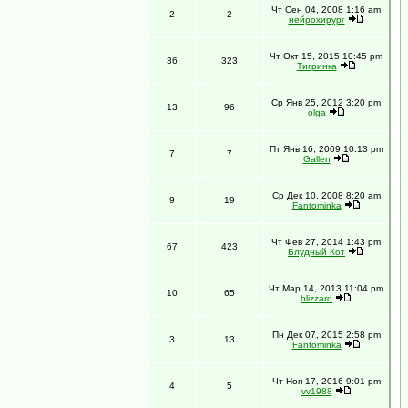
Чт Сен 04, 2008 1:16 am
2
2
нейрохирург
Чт Окт 15, 2015 10:45 pm
36
323
Тигринка
Ср Янв 25, 2012 3:20 pm
13
96
olga
Пт Янв 16, 2009 10:13 pm
7
7
Gallen
Ср Дек 10, 2008 8:20 am
9
19
Fantominka
Чт Фев 27, 2014 1:43 pm
67
423
Блудный Кот
Чт Мар 14, 2013 11:04 pm
10
65
blizzard
Пн Дек 07, 2015 2:58 pm
3
13
Fantominka
Чт Ноя 17, 2016 9:01 pm
4
5
vv1988