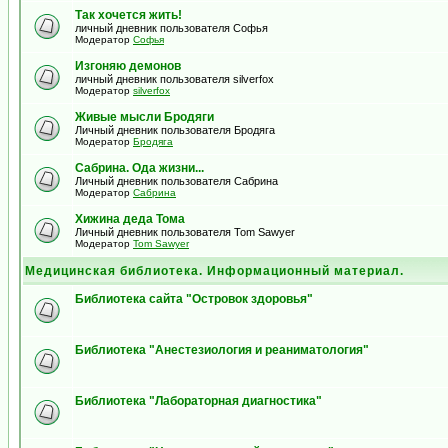
Так хочется жить!
личный дневник пользователя Софья
Модератор
Софья
Изгоняю демонов
личный дневник пользователя silverfox
Модератор
silverfox
Живые мысли Бродяги
Личный дневник пользователя Бродяга
Модератор
Бродяга
Сабрина. Ода жизни...
Личный дневник пользователя Сабрина
Модератор
Сабрина
Хижина деда Тома
Личный дневник пользователя Tom Sawyer
Модератор
Tom Sawyer
Медицинская библиотека. Информационный материал.
Библиотека сайта "Островок здоровья"
Библиотека "Анестезиология и реаниматология"
Библиотека "Лабораторная диагностика"