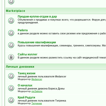
Marketplace
Продам-куплю-отдам в дар
Объявления о продажах и покупках всего, что разрешается. Форум дл
предупреждения.
Работа
в данном разделе можно оставить свое резюме или предложения о рабо
Повышение квалификации
Курсы повышения квалификации, семинары, тренинги, симпозиумы. Ма
Сайты коллег
В данном разделе можно разместить ссылку на сайт медицинской тема
Личные дневники
Танец жизни
личный дневник пользователя lifedancer
Модератор
lifedancer
О началах
личный дневник диакона Бориса Думы
Модератор
mr.Dakota
Край Радуги
личный дневник пользователя Тигринка
Модератор
Тигринка