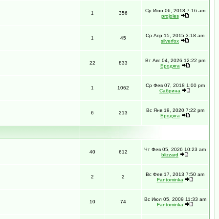
Ср Июн 06, 2018 7:16 am
1
356
projoles
Ср Апр 15, 2015 3:18 am
1
45
silverfox
Вт Авг 04, 2026 12:22 pm
22
833
Бродяга
Ср Фев 07, 2018 1:00 pm
1
1062
Сабрина
Вс Янв 19, 2020 7:22 pm
6
213
Бродяга
Чт Фев 05, 2026 10:23 am
40
612
blizzard
Вс Фев 17, 2013 7:50 am
2
2
Fantominka
Вс Июл 05, 2009 11:33 am
10
74
Fantominka