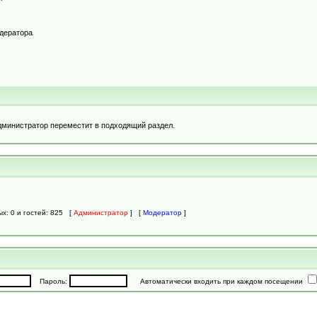
одератора
дминистратор переместит в подходящий раздел.
ых: 0 и гостей: 825 [
Администратор
] [
Модератор
]
Пароль:
Автоматически входить при каждом посещении