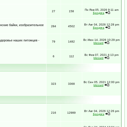
Пн Янв 05, 2026 9:11 am
27
158
Бродяга
Вт Авг 04, 2026 12:28 pm
нские байки, изобразительное
284
4502
Бродяга
Вс Июн 14, 2026 10:29 pm
 здоровье наших питомцев -
79
1482
blizzard
Вс Фев 07, 2021 4:13 pm
6
112
blizzard
Вс Сен 05, 2021 12:00 pm
323
3368
blizzard
Вт Авг 04, 2026 12:26 pm
216
12989
Бродяга