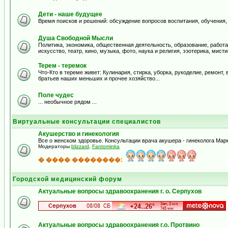
Дети - наше будущее
Время поисков и решений: обсуждение вопросов воспитания, обучения,
Душа Свободной Мысли
Политика, экономика, общественная деятельность, образование, работа
искусство, театр, кино, музыка, фото, наука и религия, эзотерика, мистик
Терем - теремок
Что-Кто в тереме живет: Кулинария, стирка, уборка, рукоделие, ремонт
братьев наших меньших и прочее хозяйство...
Поле чудес
... необычное рядом ...
Виртуальные консультации специалистов
Акушерство и гинекология
Все о женском здоровье. Консультации врача акушера - гинеколога Ма
Модераторы
blizzard
,
Fantominka
� ���� ��������:
Городской медицинский форум
Актуальные вопросы здравоохранения г. о. Серпухов
Актуальные вопросы здравоохранения г.о. Протвино