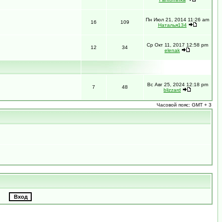
Пн Июл 21, 2014 11:26 am
16
109
Наталья134
Ср Окт 11, 2017 12:58 pm
12
34
elenak
Вс Авг 25, 2024 12:18 pm
7
48
blizzard
Часовой пояс: GMT + 3