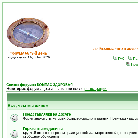
не диагностика и лечен
Форуму 6679-й день
Текущая дата: Сб, 8 Авг 2026
FAQ
Пр
Про
Список форумов КОМПАС ЗДОРОВЬЯ
Некоторые форумы доступны только после
регистрации
Все, чем мы живем
Представлялки на досуге
Форум знакомств, которых больше хороших и разных. Новичкам - расскаж
Горизонты медицины
Круглый стол по вопросам традиционной и альтернативной (нетрадиционно
свободное обсуждение