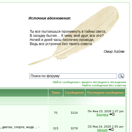
Источник вдохновения:
Ты все пытаешься проникнуть в тайны света,
В загадку бытия… К чему, мой друг, все это?
Ночей и дней часы беспечно проводи,
Ведь все устроено без твоего совета.
Омар Хайям
Найти сообщения с вашего последнего посещения
Найти сообщения без ответов
Темы
Сообщения
Последнее сообщение
Пн Фев 23, 2026 1:07 pm
70
3124
Бродяга
Сб Янв 24, 2026 1:55 am
иетах, спорте, моде ... -
315
3278
blizzard