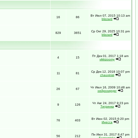
Вт Июл 07, 2015 10:13 am
16
86
blizzard
Ср Окт 29, 2025 10:31 pm
829
3651
blizzard
Пт Дек 01, 2017 1:18 am
4
15
vikkizoomy
Ср Дек 12, 2018 10:07 pm
11
81
chauvinist
Чт Июл 16, 2009 10:48 am
26
67
нейрохирург
Чт Авг 24, 2017 9:23 pm
9
126
Тигринка
Вт Июн 02, 2015 6:20 pm
76
403
Инесса
Пн Июл 31, 2017 8:47 pm
56
212
Fantominka