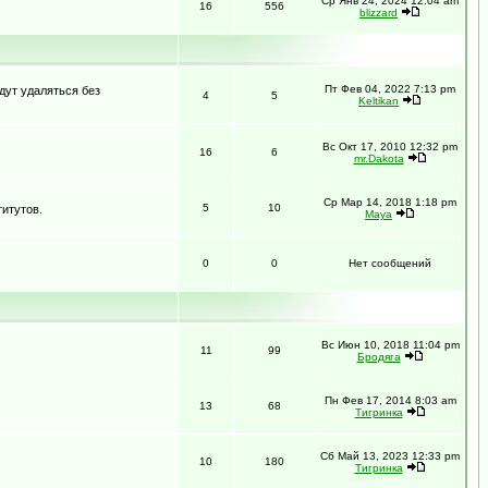
Ср Янв 24, 2024 12:04 am
16
556
blizzard
Пт Фев 04, 2022 7:13 pm
дут удаляться без
4
5
Keltikan
Вс Окт 17, 2010 12:32 pm
16
6
mr.Dakota
Ср Мар 14, 2018 1:18 pm
5
10
итутов.
Maya
0
0
Нет сообщений
Вс Июн 10, 2018 11:04 pm
11
99
Бродяга
Пн Фев 17, 2014 8:03 am
13
68
Тигринка
Сб Май 13, 2023 12:33 pm
10
180
Тигринка