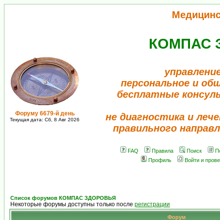
Медицинс
КОМПАС 
управление
персональное и об
бесплатные консул
Форуму 6679-й день
не диагностика и лече
Текущая дата: Сб, 8 Авг 2026
правильного направл
FAQ
Правила
Поиск
П
Профиль
Войти и пров
Список форумов КОМПАС ЗДОРОВЬЯ
Некоторые форумы доступны только после
регистрации
Форум