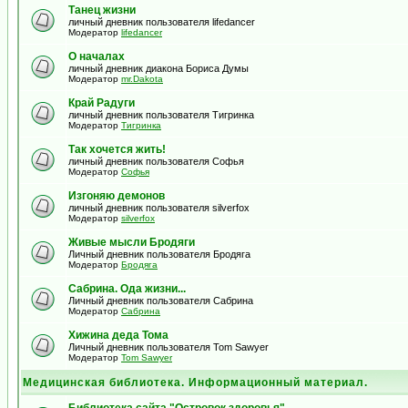
Танец жизни
личный дневник пользователя lifedancer
Модератор
lifedancer
О началах
личный дневник диакона Бориса Думы
Модератор
mr.Dakota
Край Радуги
личный дневник пользователя Тигринка
Модератор
Тигринка
Так хочется жить!
личный дневник пользователя Софья
Модератор
Софья
Изгоняю демонов
личный дневник пользователя silverfox
Модератор
silverfox
Живые мысли Бродяги
Личный дневник пользователя Бродяга
Модератор
Бродяга
Сабрина. Ода жизни...
Личный дневник пользователя Сабрина
Модератор
Сабрина
Хижина деда Тома
Личный дневник пользователя Tom Sawyer
Модератор
Tom Sawyer
Медицинская библиотека. Информационный материал.