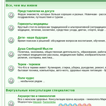
Все, чем мы живем
Представлялки на досуге
Форум знакомств, которых больше хороших и разных. Новичкам - расска
поздравлялки, путешествия и туризм ...
Горизонты медицины
Круглый стол по вопросам традиционной и альтернативной (нетрадицион
медицине, лечении, косметике, средствах ухода, диетах, спорте, моде .
Дети - наше будущее
Время поисков и решений: обсуждение вопросов воспитания, обучения,
Душа Свободной Мысли
Политика, экономика, общественная деятельность, образование, работа,
шутливые медицинские рассказы, медицинские байки, изобразительное и
религия, эзотерика, мистика...
Терем - теремок
Что-Кто в тереме живет: Кулинария, стирка, уборка, рукоделие, ремонт
бытовая техника, компьютеры, авто-мото, здоровье наших питомцев - б
Поле чудес
... необычное рядом ...
Виртуальные консультации специалистов
Акушерство и гинекология
Все о женском здоровье. Консультации врача акушера - гинеколога Ма
Модераторы
blizzard
,
Fantominka