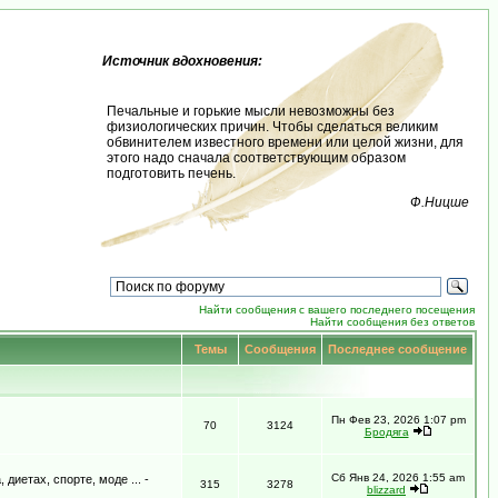
Источник вдохновения:
Печальные и горькие мысли невозможны без
физиологических причин. Чтобы сделаться великим
обвинителем известного времени или целой жизни, для
этого надо сначала соответствующим образом
подготовить печень.
Ф.Ницше
Найти сообщения с вашего последнего посещения
Найти сообщения без ответов
Темы
Сообщения
Последнее сообщение
Пн Фев 23, 2026 1:07 pm
70
3124
Бродяга
Сб Янв 24, 2026 1:55 am
иетах, спорте, моде ... -
315
3278
blizzard