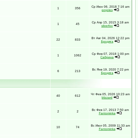
Ср Июн 06, 2018 7:16 am
1
356
projoles
Ср Апр 15, 2015 3:18 am
1
45
silverfox
Вт Авг 04, 2026 12:22 pm
22
833
Бродяга
Ср Фев 07, 2018 1:00 pm
1
1062
Сабрина
Вс Янв 19, 2020 7:22 pm
6
213
Бродяга
Чт Фев 05, 2026 10:23 am
40
612
blizzard
Вс Фев 17, 2013 7:50 am
2
2
Fantominka
Вс Июл 05, 2009 11:33 am
10
74
Fantominka