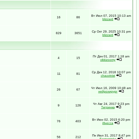
Вт Июл 07, 2015 10:13 am
16
86
blizzard
Ср Окт 29, 2025 10:31 pm
829
3651
blizzard
Пт Дек 01, 2017 1:18 am
4
15
vikkizoomy
Ср Дек 12, 2018 10:07 pm
11
81
chauvinist
Чт Июл 16, 2009 10:48 am
26
67
нейрохирург
Чт Авг 24, 2017 9:23 pm
9
126
Тигринка
Вт Июн 02, 2015 6:20 pm
76
403
Инесса
Пн Июл 31, 2017 8:47 pm
56
212
Fantominka