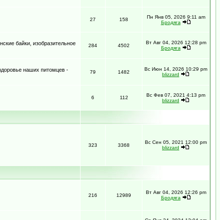
Пн Янв 05, 2026 9:11 am
27
158
Бродяга
Вт Авг 04, 2026 12:28 pm
нские байки, изобразительное
284
4502
Бродяга
Вс Июн 14, 2026 10:29 pm
 здоровье наших питомцев -
79
1482
blizzard
Вс Фев 07, 2021 4:13 pm
6
112
blizzard
Вс Сен 05, 2021 12:00 pm
323
3368
blizzard
Вт Авг 04, 2026 12:26 pm
216
12989
Бродяга