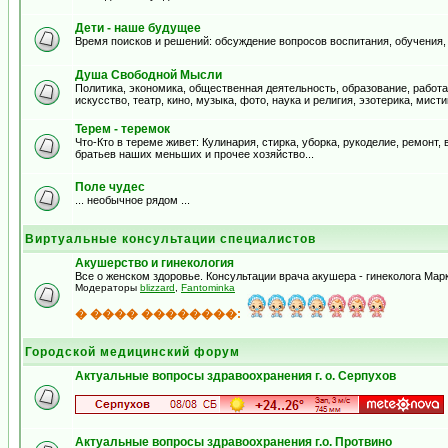
Дети - наше будущее
Время поисков и решений: обсуждение вопросов воспитания, обучения,
Душа Свободной Мысли
Политика, экономика, общественная деятельность, образование, работа
искусство, театр, кино, музыка, фото, наука и религия, эзотерика, мистик
Терем - теремок
Что-Кто в тереме живет: Кулинария, стирка, уборка, рукоделие, ремонт
братьев наших меньших и прочее хозяйство...
Поле чудес
... необычное рядом ...
Виртуальные консультации специалистов
Акушерство и гинекология
Все о женском здоровье. Консультации врача акушера - гинеколога Ма
Модераторы
blizzard
,
Fantominka
� ���� ��������:
Городской медицинский форум
Актуальные вопросы здравоохранения г. о. Серпухов
Актуальные вопросы здравоохранения г.о. Протвино