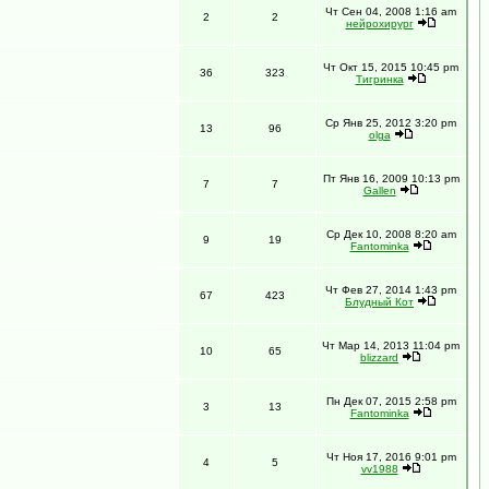
Чт Сен 04, 2008 1:16 am
2
2
нейрохирург
Чт Окт 15, 2015 10:45 pm
36
323
Тигринка
Ср Янв 25, 2012 3:20 pm
13
96
olga
Пт Янв 16, 2009 10:13 pm
7
7
Gallen
Ср Дек 10, 2008 8:20 am
9
19
Fantominka
Чт Фев 27, 2014 1:43 pm
67
423
Блудный Кот
Чт Мар 14, 2013 11:04 pm
10
65
blizzard
Пн Дек 07, 2015 2:58 pm
3
13
Fantominka
Чт Ноя 17, 2016 9:01 pm
4
5
vv1988