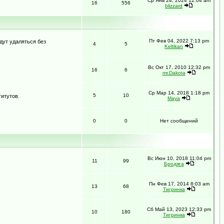
Ср Янв 24, 2024 12:04 am
16
556
blizzard
Пт Фев 04, 2022 7:13 pm
дут удаляться без
4
5
Keltikan
Вс Окт 17, 2010 12:32 pm
16
6
mr.Dakota
Ср Мар 14, 2018 1:18 pm
5
10
итутов.
Maya
0
0
Нет сообщений
Вс Июн 10, 2018 11:04 pm
11
99
Бродяга
Пн Фев 17, 2014 8:03 am
13
68
Тигринка
Сб Май 13, 2023 12:33 pm
10
180
Тигринка