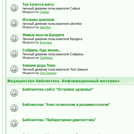
Так хочется жить!
личный дневник пользователя Софья
Модератор
Софья
Изгоняю демонов
личный дневник пользователя silverfox
Модератор
silverfox
Живые мысли Бродяги
Личный дневник пользователя Бродяга
Модератор
Бродяга
Сабрина. Ода жизни...
Личный дневник пользователя Сабрина
Модератор
Сабрина
Хижина деда Тома
Личный дневник пользователя Tom Sawyer
Модератор
Tom Sawyer
Медицинская библиотека. Информационный материал.
Библиотека сайта "Островок здоровья"
Библиотека "Анестезиология и реаниматология"
Библиотека "Лабораторная диагностика"