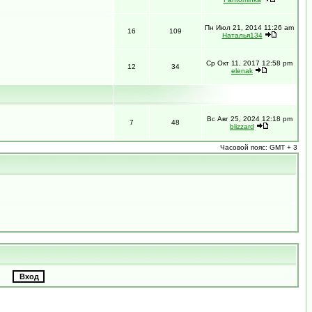
Пн Июл 21, 2014 11:26 am
16
109
Наталья134
Ср Окт 11, 2017 12:58 pm
12
34
elenak
Вс Авг 25, 2024 12:18 pm
7
48
blizzard
Часовой пояс: GMT + 3