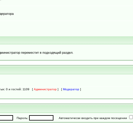
одератора
дминистратор переместит в подходящий раздел.
тых: 0 и гостей: 1109 [
Администратор
] [
Модератор
]
Пароль:
Автоматически входить при каждом посещении