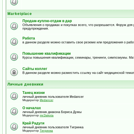
Marketplace
Продам-куплю-отдам в дар
Объявления о продажах и покупках всего, что разрешается. Форум дл
предупреждения.
Работа
в данном разделе можно оставить свое резюме или предложения о рабо
Повышение квалификации
Курсы повышения квалификации, семинары, тренинги, симпозиумы. Ма
Сайты коллег
В данном разделе можно разместить ссылку на сайт медицинской тема
Личные дневники
Танец жизни
личный дневник пользователя lifedancer
Модератор
lifedancer
О началах
личный дневник диакона Бориса Думы
Модератор
mr.Dakota
Край Радуги
личный дневник пользователя Тигринка
Модератор
Тигринка