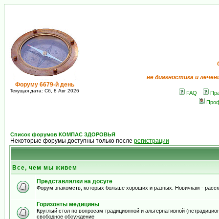
не диагностика и лечен
Форуму 6679-й день
Текущая дата: Сб, 8 Авг 2026
FAQ
Пр
Про
Список форумов КОМПАС ЗДОРОВЬЯ
Некоторые форумы доступны только после
регистрации
Все, чем мы живем
Представлялки на досуге
Форум знакомств, которых больше хороших и разных. Новичкам - расскаж
Горизонты медицины
Круглый стол по вопросам традиционной и альтернативной (нетрадиционно
свободное обсуждение