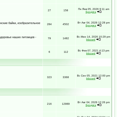
Пн Янв 05, 2026 9:11 am
27
158
Бродяга
Вт Авг 04, 2026 12:28 pm
нские байки, изобразительное
284
4502
Бродяга
Вс Июн 14, 2026 10:29 pm
 здоровье наших питомцев -
79
1482
blizzard
Вс Фев 07, 2021 4:13 pm
6
112
blizzard
Вс Сен 05, 2021 12:00 pm
323
3368
blizzard
Вт Авг 04, 2026 12:26 pm
216
12989
Бродяга