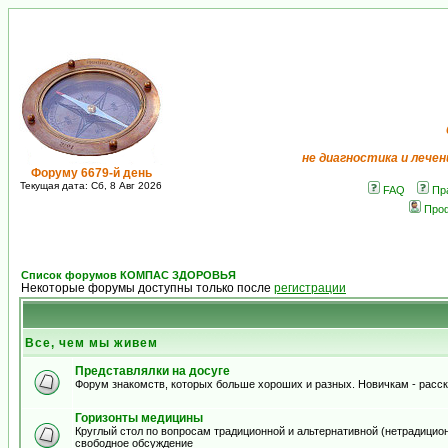
не диагностика и лечен
Форуму 6679-й день
Текущая дата: Сб, 8 Авг 2026
FAQ
Пр
Про
Список форумов КОМПАС ЗДОРОВЬЯ
Некоторые форумы доступны только после
регистрации
Все, чем мы живем
Представлялки на досуге
Форум знакомств, которых больше хороших и разных. Новичкам - расскаж
Горизонты медицины
Круглый стол по вопросам традиционной и альтернативной (нетрадиционно
свободное обсуждение