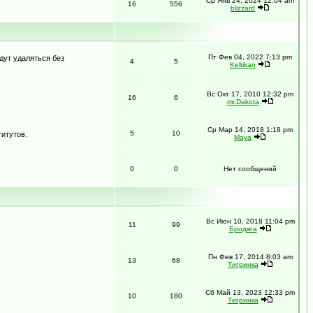
Ср Янв 24, 2024 12:04 am
16
556
blizzard
Пт Фев 04, 2022 7:13 pm
дут удаляться без
4
5
Keltikan
Вс Окт 17, 2010 12:32 pm
16
6
mr.Dakota
Ср Мар 14, 2018 1:18 pm
5
10
итутов.
Maya
0
0
Нет сообщений
Вс Июн 10, 2018 11:04 pm
11
99
Бродяга
Пн Фев 17, 2014 8:03 am
13
68
Тигринка
Сб Май 13, 2023 12:33 pm
10
180
Тигринка