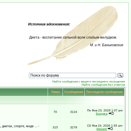
Источник вдохновения:
Диета - воспитание сильной воли слабым желудком.
М. и Н. Баньковские
Найти сообщения с вашего последнего посещения
Найти сообщения без ответов
Темы
Сообщения
Последнее сообщение
Пн Фев 23, 2026 1:07 pm
70
3124
Бродяга
Сб Янв 24, 2026 1:55 am
иетах, спорте, моде ... -
315
3278
blizzard