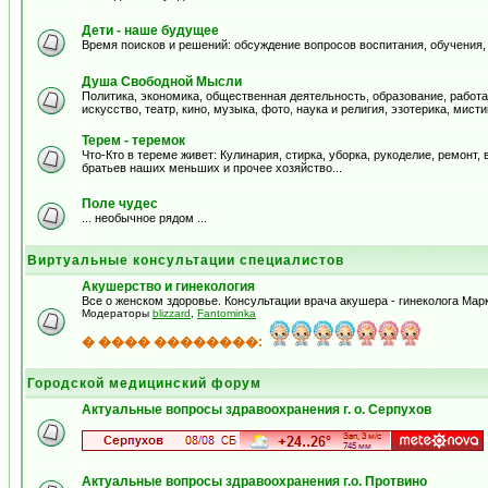
Дети - наше будущее
Время поисков и решений: обсуждение вопросов воспитания, обучения,
Душа Свободной Мысли
Политика, экономика, общественная деятельность, образование, работа
искусство, театр, кино, музыка, фото, наука и религия, эзотерика, мистик
Терем - теремок
Что-Кто в тереме живет: Кулинария, стирка, уборка, рукоделие, ремонт
братьев наших меньших и прочее хозяйство...
Поле чудес
... необычное рядом ...
Виртуальные консультации специалистов
Акушерство и гинекология
Все о женском здоровье. Консультации врача акушера - гинеколога Ма
Модераторы
blizzard
,
Fantominka
� ���� ��������:
Городской медицинский форум
Актуальные вопросы здравоохранения г. о. Серпухов
Актуальные вопросы здравоохранения г.о. Протвино