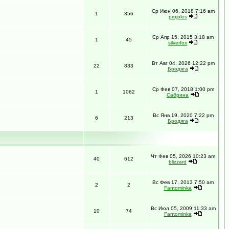
Ср Июн 06, 2018 7:16 am
1
356
projoles
Ср Апр 15, 2015 3:18 am
1
45
silverfox
Вт Авг 04, 2026 12:22 pm
22
833
Бродяга
Ср Фев 07, 2018 1:00 pm
1
1062
Сабрина
Вс Янв 19, 2020 7:22 pm
6
213
Бродяга
Чт Фев 05, 2026 10:23 am
40
612
blizzard
Вс Фев 17, 2013 7:50 am
2
2
Fantominka
Вс Июл 05, 2009 11:33 am
10
74
Fantominka