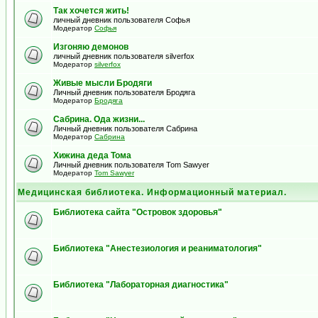
Так хочется жить!
личный дневник пользователя Софья
Модератор
Софья
Изгоняю демонов
личный дневник пользователя silverfox
Модератор
silverfox
Живые мысли Бродяги
Личный дневник пользователя Бродяга
Модератор
Бродяга
Сабрина. Ода жизни...
Личный дневник пользователя Сабрина
Модератор
Сабрина
Хижина деда Тома
Личный дневник пользователя Tom Sawyer
Модератор
Tom Sawyer
Медицинская библиотека. Информационный материал.
Библиотека сайта "Островок здоровья"
Библиотека "Анестезиология и реаниматология"
Библиотека "Лабораторная диагностика"