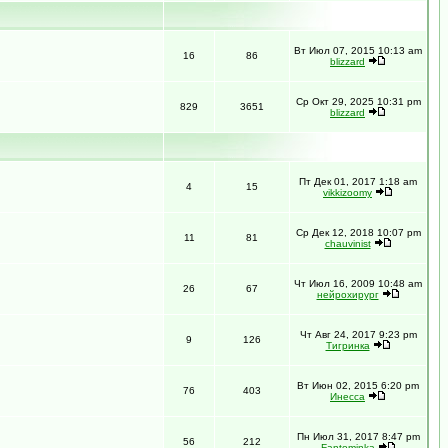
Вт Июл 07, 2015 10:13 am
16
86
blizzard
Ср Окт 29, 2025 10:31 pm
829
3651
blizzard
Пт Дек 01, 2017 1:18 am
4
15
vikkizoomy
Ср Дек 12, 2018 10:07 pm
11
81
chauvinist
Чт Июл 16, 2009 10:48 am
26
67
нейрохирург
Чт Авг 24, 2017 9:23 pm
9
126
Тигринка
Вт Июн 02, 2015 6:20 pm
76
403
Инесса
Пн Июл 31, 2017 8:47 pm
56
212
Fantominka