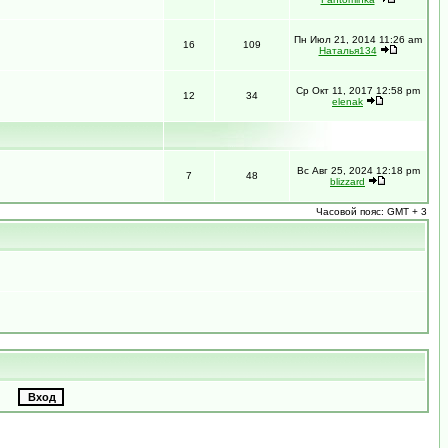
Пн Июл 21, 2014 11:26 am
16
109
Наталья134
Ср Окт 11, 2017 12:58 pm
12
34
elenak
Вс Авг 25, 2024 12:18 pm
7
48
blizzard
Часовой пояс: GMT + 3