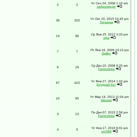
Чт Сен 04, 2008 1:16 am
2
2
нейрохирург
Чт Окт 15, 2015 10:45 pm
36
323
Тигринка
Ср Янв 25, 2012 3:20 pm
13
96
olga
Пт Янв 16, 2009 10:13 pm
7
7
Gallen
Ср Дек 10, 2008 8:20 am
9
19
Fantominka
Чт Фев 27, 2014 1:43 pm
67
423
Блудный Кот
Чт Мар 14, 2013 11:04 pm
10
65
blizzard
Пн Дек 07, 2015 2:58 pm
3
13
Fantominka
Чт Ноя 17, 2016 9:01 pm
4
5
vv1988