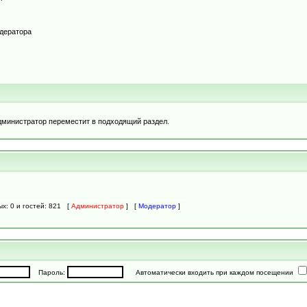
одератора
дминистратор переместит в подходящий раздел.
ых: 0 и гостей: 821 [
Администратор
] [
Модератор
]
Пароль:
Автоматически входить при каждом посещении