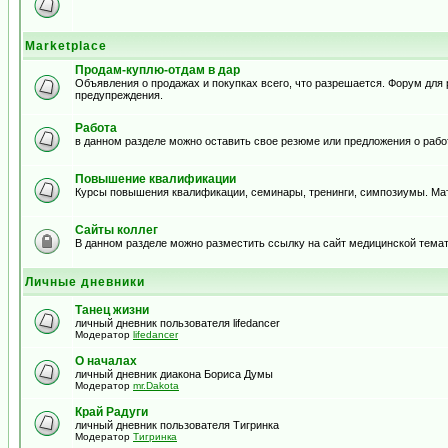
Marketplace
Продам-куплю-отдам в дар
Объявления о продажах и покупках всего, что разрешается. Форум дл
предупреждения.
Работа
в данном разделе можно оставить свое резюме или предложения о рабо
Повышение квалификации
Курсы повышения квалификации, семинары, тренинги, симпозиумы. Ма
Сайты коллег
В данном разделе можно разместить ссылку на сайт медицинской тема
Личные дневники
Танец жизни
личный дневник пользователя lifedancer
Модератор
lifedancer
О началах
личный дневник диакона Бориса Думы
Модератор
mr.Dakota
Край Радуги
личный дневник пользователя Тигринка
Модератор
Тигринка