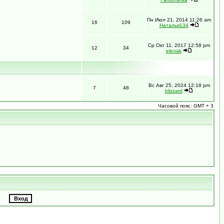
Пн Июл 21, 2014 11:26 am
16
109
Наталья134
Ср Окт 11, 2017 12:58 pm
12
34
elenak
Вс Авг 25, 2024 12:18 pm
7
48
blizzard
Часовой пояс: GMT + 3