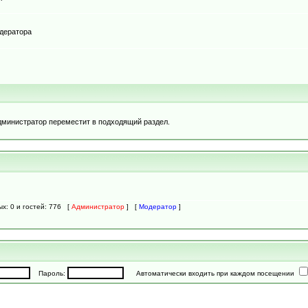
одератора
дминистратор переместит в подходящий раздел.
ых: 0 и гостей: 776 [
Администратор
] [
Модератор
]
Пароль:
Автоматически входить при каждом посещении