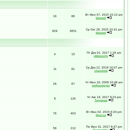
Вт Июл 07, 2015 10:13 am
16
86
blizzard
Ср Окт 29, 2025 10:31 pm
829
3651
blizzard
Пт Дек 01, 2017 1:18 am
4
15
vikkizoomy
Ср Дек 12, 2018 10:07 pm
11
81
chauvinist
Чт Июл 16, 2009 10:48 am
26
67
нейрохирург
Чт Авг 24, 2017 9:23 pm
9
126
Тигринка
Вт Июн 02, 2015 6:20 pm
76
403
Инесса
Пн Июл 31, 2017 8:47 pm
56
212
Fantominka