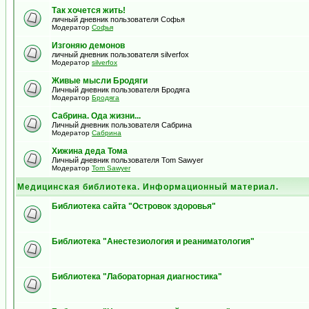
Так хочется жить!
личный дневник пользователя Софья
Модератор
Софья
Изгоняю демонов
личный дневник пользователя silverfox
Модератор
silverfox
Живые мысли Бродяги
Личный дневник пользователя Бродяга
Модератор
Бродяга
Сабрина. Ода жизни...
Личный дневник пользователя Сабрина
Модератор
Сабрина
Хижина деда Тома
Личный дневник пользователя Tom Sawyer
Модератор
Tom Sawyer
Медицинская библиотека. Информационный материал.
Библиотека сайта "Островок здоровья"
Библиотека "Анестезиология и реаниматология"
Библиотека "Лабораторная диагностика"