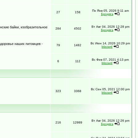
Пн Янв 05, 2026 9:11 am
27
158
Бродяга
Вт Авг 04, 2026 12:28 pm
нские байки, изобразительное
284
4502
Бродяга
Вс Июн 14, 2026 10:29 pm
 здоровье наших питомцев -
79
1482
blizzard
Вс Фев 07, 2021 4:13 pm
6
112
blizzard
Вс Сен 05, 2021 12:00 pm
323
3368
blizzard
Вт Авг 04, 2026 12:26 pm
216
12989
Бродяга