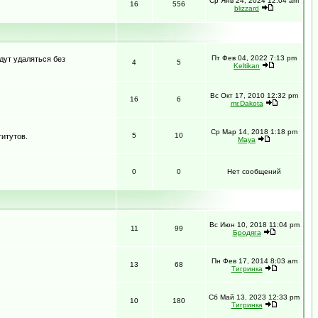
Ср Янв 24, 2024 12:04 am
16
556
blizzard
Пт Фев 04, 2022 7:13 pm
дут удаляться без
4
5
Keltikan
Вс Окт 17, 2010 12:32 pm
16
6
mr.Dakota
Ср Мар 14, 2018 1:18 pm
5
10
итутов.
Maya
0
0
Нет сообщений
Вс Июн 10, 2018 11:04 pm
11
99
Бродяга
Пн Фев 17, 2014 8:03 am
13
68
Тигринка
Сб Май 13, 2023 12:33 pm
10
180
Тигринка