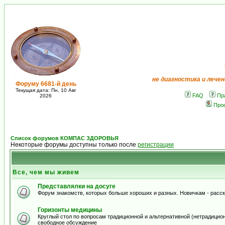
не диагностика и лечен
Форуму 6681-й день
Текущая дата: Пн, 10 Авг
FAQ
Пр
2026
Про
Список форумов КОМПАС ЗДОРОВЬЯ
Некоторые форумы доступны только после
регистрации
Все, чем мы живем
Представлялки на досуге
Форум знакомств, которых больше хороших и разных. Новичкам - расскаж
Горизонты медицины
Круглый стол по вопросам традиционной и альтернативной (нетрадиционно
свободное обсуждение