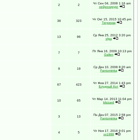
Чт Сен 04, 2008 1:16 am
2
2
нейрохирург
Чт Окт 15, 2015 10:45 pm
36
323
Тигринка
Ср Янв 25, 2012 3:20 pm
13
96
olga
Пт Янв 16, 2009 10:13 pm
7
7
Gallen
Ср Дек 10, 2008 8:20 am
9
19
Fantominka
Чт Фев 27, 2014 1:43 pm
67
423
Блудный Кот
Чт Мар 14, 2013 11:04 pm
10
65
blizzard
Пн Дек 07, 2015 2:58 pm
3
13
Fantominka
Чт Ноя 17, 2016 9:01 pm
4
5
vv1988