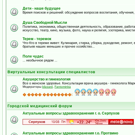
Дети - наше будущее
Время поисков и решений: обсуждение вопросов воспитания, обучения,
Душа Свободной Мысли
Политика, экономика, общественная деятельность, образование, работа
искусство, театр, кино, музыка, фото, наука и религия, эзотерика, мистик
Терем - теремок
Что-Кто в тереме живет: Кулинария, стирка, уборка, рукоделие, ремонт
братьев наших меньших и прочее хозяйство...
Поле чудес
... необычное рядом ...
Виртуальные консультации специалистов
Акушерство и гинекология
Все о женском здоровье. Консультации врача акушера - гинеколога Ма
Модераторы
blizzard
,
Fantominka
� ���� ��������:
Городской медицинский форум
Актуальные вопросы здравоохранения г. о. Серпухов
Актуальные вопросы здравоохранения г.о. Протвино