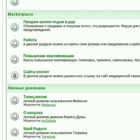
Marketplace
Продам-куплю-отдам в дар
Объявления о продажах и покупках всего, что разрешается. Форум дл
предупреждения.
Работа
в данном разделе можно оставить свое резюме или предложения о рабо
Повышение квалификации
Курсы повышения квалификации, семинары, тренинги, симпозиумы. Ма
Сайты коллег
В данном разделе можно разместить ссылку на сайт медицинской тема
Личные дневники
Танец жизни
личный дневник пользователя lifedancer
Модератор
lifedancer
О началах
личный дневник диакона Бориса Думы
Модератор
mr.Dakota
Край Радуги
личный дневник пользователя Тигринка
Модератор
Тигринка