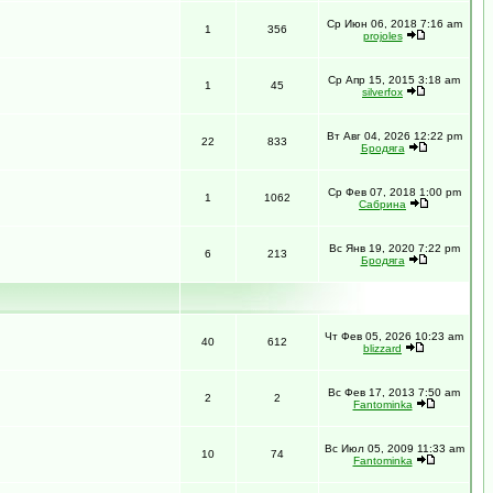
Ср Июн 06, 2018 7:16 am
1
356
projoles
Ср Апр 15, 2015 3:18 am
1
45
silverfox
Вт Авг 04, 2026 12:22 pm
22
833
Бродяга
Ср Фев 07, 2018 1:00 pm
1
1062
Сабрина
Вс Янв 19, 2020 7:22 pm
6
213
Бродяга
Чт Фев 05, 2026 10:23 am
40
612
blizzard
Вс Фев 17, 2013 7:50 am
2
2
Fantominka
Вс Июл 05, 2009 11:33 am
10
74
Fantominka