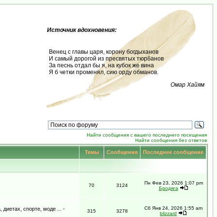
Источник вдохновения:
Венец с главы царя, корону богдыханов
И самый дорогой из пресвятых тюрбанов
За песнь отдал бы я, на кубок же вина
Я б четки променял, сию орду обманов.
Омар Хайям
Найти сообщения с вашего последнего посещения
Найти сообщения без ответов
Темы
Сообщения
Последнее сообщение
Пн Фев 23, 2026 1:07 pm
70
3124
Бродяга
Сб Янв 24, 2026 1:55 am
иетах, спорте, моде ... -
315
3278
blizzard