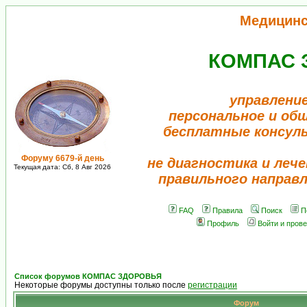
Медицинс
КОМПАС 
управлени
персональное и об
бесплатные консул
Форуму 6679-й день
не диагностика и лече
Текущая дата: Сб, 8 Авг 2026
правильного направ
FAQ
Правила
Поиск
П
Профиль
Войти и пров
Список форумов КОМПАС ЗДОРОВЬЯ
Некоторые форумы доступны только после
регистрации
Форум