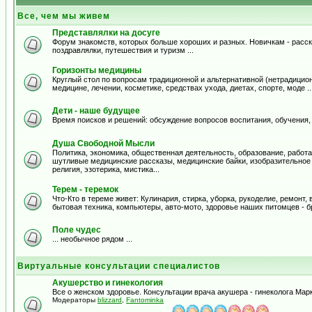
Все, чем мы живем
Представлялки на досуге
Форум знакомств, которых больше хороших и разных. Новичкам - расска
поздравлялки, путешествия и туризм ...
Горизонты медицины
Круглый стол по вопросам традиционной и альтернативной (нетрадицион
медицине, лечении, косметике, средствах ухода, диетах, спорте, моде .
Дети - наше будущее
Время поисков и решений: обсуждение вопросов воспитания, обучения,
Душа Свободной Мысли
Политика, экономика, общественная деятельность, образование, работа,
шутливые медицинские рассказы, медицинские байки, изобразительное и
религия, эзотерика, мистика...
Терем - теремок
Что-Кто в тереме живет: Кулинария, стирка, уборка, рукоделие, ремонт
бытовая техника, компьютеры, авто-мото, здоровье наших питомцев - б
Поле чудес
... необычное рядом ...
Виртуальные консультации специалистов
Акушерство и гинекология
Все о женском здоровье. Консультации врача акушера - гинеколога Ма
Модераторы
blizzard
,
Fantominka