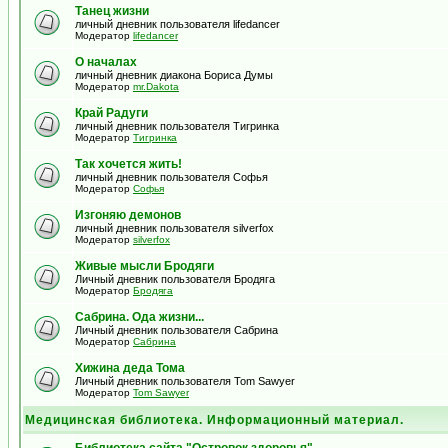
Танец жизни
личный дневник пользователя lifedancer
Модератор
lifedancer
О началах
личный дневник диакона Бориса Думы
Модератор
mr.Dakota
Край Радуги
личный дневник пользователя Тигринка
Модератор
Тигринка
Так хочется жить!
личный дневник пользователя Софья
Модератор
Софья
Изгоняю демонов
личный дневник пользователя silverfox
Модератор
silverfox
Живые мысли Бродяги
Личный дневник пользователя Бродяга
Модератор
Бродяга
Сабрина. Ода жизни...
Личный дневник пользователя Сабрина
Модератор
Сабрина
Хижина деда Тома
Личный дневник пользователя Tom Sawyer
Модератор
Tom Sawyer
Медицинская библиотека. Информационный материал.