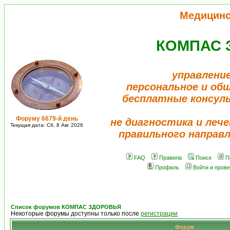
Медицинс
КОМПАС 
управлени
персональное и об
бесплатные консул
Форуму 6679-й день
не диагностика и лече
Текущая дата: Сб, 8 Авг 2026
правильного направ
FAQ
Правила
Поиск
П
Профиль
Войти и пров
Список форумов КОМПАС ЗДОРОВЬЯ
Некоторые форумы доступны только после
регистрации
Форум