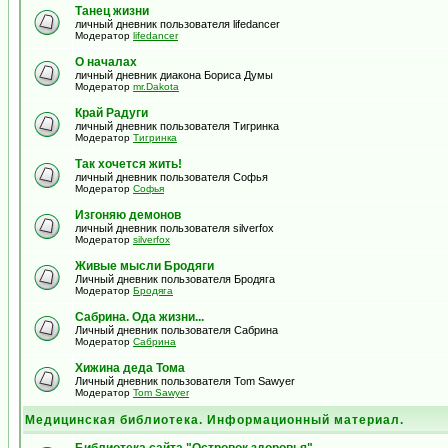
Танец жизни
личный дневник пользователя lifedancer
Модератор
lifedancer
О началах
личный дневник диакона Бориса Думы
Модератор
mr.Dakota
Край Радуги
личный дневник пользователя Тигринка
Модератор
Тигринка
Так хочется жить!
личный дневник пользователя Софья
Модератор
Софья
Изгоняю демонов
личный дневник пользователя silverfox
Модератор
silverfox
Живые мысли Бродяги
Личный дневник пользователя Бродяга
Модератор
Бродяга
Сабрина. Ода жизни...
Личный дневник пользователя Сабрина
Модератор
Сабрина
Хижина деда Тома
Личный дневник пользователя Tom Sawyer
Модератор
Tom Sawyer
Медицинская библиотека. Информационный материал.