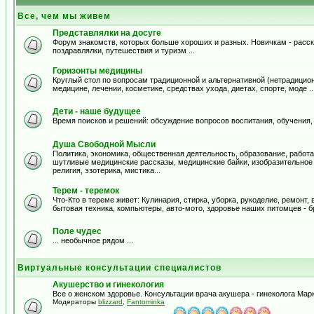
Все, чем мы живем
Представлялки на досуге
Форум знакомств, которых больше хороших и разных. Новичкам - расска
поздравлялки, путешествия и туризм ...
Горизонты медицины
Круглый стол по вопросам традиционной и альтернативной (нетрадицион
медицине, лечении, косметике, средствах ухода, диетах, спорте, моде .
Дети - наше будущее
Время поисков и решений: обсуждение вопросов воспитания, обучения,
Душа Свободной Мысли
Политика, экономика, общественная деятельность, образование, работа,
шутливые медицинские рассказы, медицинские байки, изобразительное и
религия, эзотерика, мистика...
Терем - теремок
Что-Кто в тереме живет: Кулинария, стирка, уборка, рукоделие, ремонт
бытовая техника, компьютеры, авто-мото, здоровье наших питомцев - б
Поле чудес
... необычное рядом ...
Виртуальные консультации специалистов
Акушерство и гинекология
Все о женском здоровье. Консультации врача акушера - гинеколога Ма
Модераторы
blizzard
,
Fantominka