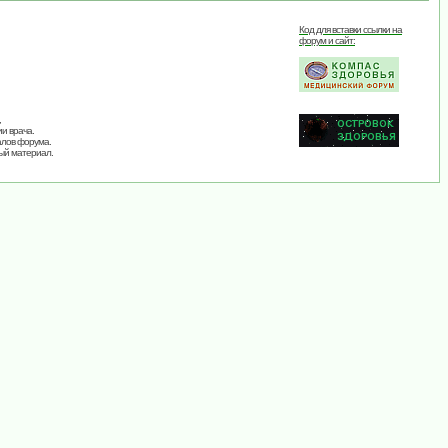
Код для вставки ссылки на
форум и сайт:
,
и врача.
алов форума.
ый материал.