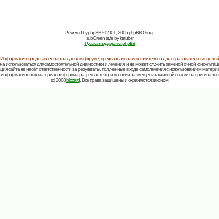
Powered by
phpBB
© 2001, 2005 phpBB Group
subGreen style by
ktauber
Русская поддержка phpBB
Информация, представленная на данном форуме, предназначена исключительно для образовательных целей
на использоваться для самостоятельной диагностики и лечения, и не может служить заменой очной консультаци
ия сайта не несёт ответственности за результаты, полученные в ходе самолечения с использованием матери
 информационных материалов форума разрешается при условии размещения активной ссылки на оригинальн
(c) 2008
blizzard
. Все права защищены и охраняются законом.