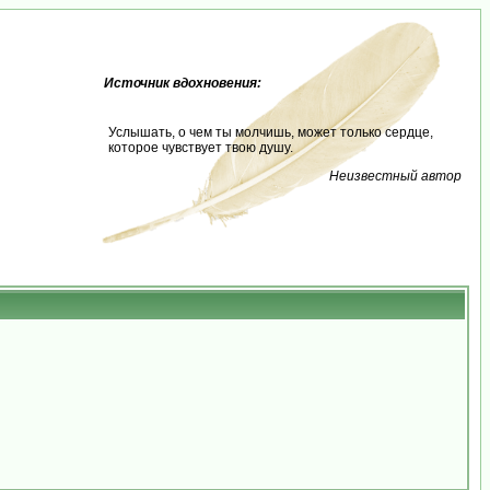
Источник вдохновения:
Услышать, о чем ты молчишь, может только сердце,
которое чувствует твою душу.
Неизвестный автор