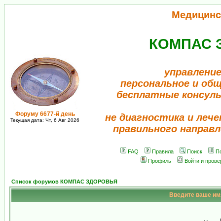
Медицинс
КОМПАС 
управление
персональное и об
бесплатные консул
Форуму 6677-й день
не диагностика и лече
Текущая дата: Чт, 6 Авг 2026
правильного направл
FAQ
Правила
Поиск
П
Профиль
Войти и пров
Список форумов КОМПАС ЗДОРОВЬЯ
Введите ваше имя