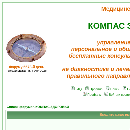
Медицинс
КОМПАС 
управление
персональное и об
бесплатные консул
Форуму 6678-й день
не диагностика и лече
Текущая дата: Пт, 7 Авг 2026
правильного направл
FAQ
Правила
Поиск
П
Профиль
Войти и пров
Список форумов КОМПАС ЗДОРОВЬЯ
Введите ваше имя