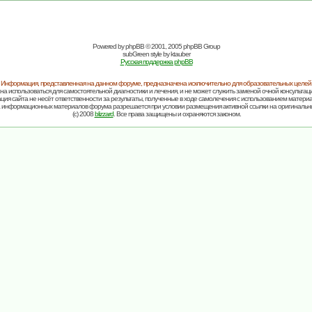
Powered by
phpBB
© 2001, 2005 phpBB Group
subGreen style by
ktauber
Русская поддержка phpBB
Информация, представленная на данном форуме, предназначена исключительно для образовательных целей
на использоваться для самостоятельной диагностики и лечения, и не может служить заменой очной консультаци
ия сайта не несёт ответственности за результаты, полученные в ходе самолечения с использованием матери
 информационных материалов форума разрешается при условии размещения активной ссылки на оригинальн
(c) 2008
blizzard
. Все права защищены и охраняются законом.