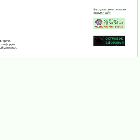
Код для вставки ссылки на
форум и сайт:
,
и врача.
алов форума.
ый материал.