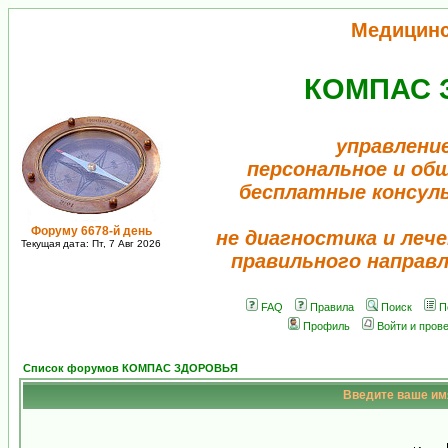
Медицин
КОМПАС 
управлени
персональное и об
бесплатные консул
Форуму 6678-й день
не диагностика и лече
Текущая дата: Пт, 7 Авг 2026
правильного направ
FAQ
Правила
Поиск
П
Профиль
Войти и пров
Список форумов КОМПАС ЗДОРОВЬЯ
Введите ваше имя