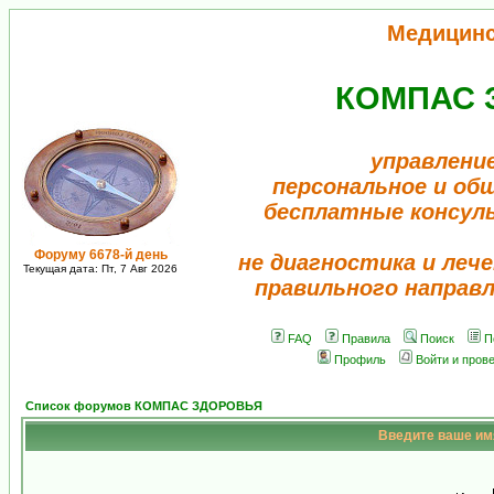
Медицин
КОМПАС 
управлени
персональное и об
бесплатные консул
Форуму 6678-й день
не диагностика и лече
Текущая дата: Пт, 7 Авг 2026
правильного направ
FAQ
Правила
Поиск
П
Профиль
Войти и пров
Список форумов КОМПАС ЗДОРОВЬЯ
Введите ваше имя