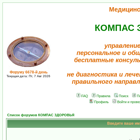
Медицинс
КОМПАС 
управление
персональное и об
бесплатные консул
Форуму 6678-й день
не диагностика и лече
Текущая дата: Пт, 7 Авг 2026
правильного направл
FAQ
Правила
Поиск
П
Профиль
Войти и пров
Список форумов КОМПАС ЗДОРОВЬЯ
Введите ваше имя