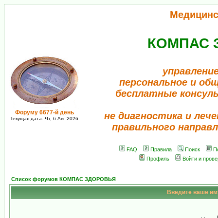
Медицинс
КОМПАС 
управление
персональное и об
бесплатные консул
Форуму 6677-й день
не диагностика и лече
Текущая дата: Чт, 6 Авг 2026
правильного направл
FAQ
Правила
Поиск
П
Профиль
Войти и пров
Список форумов КОМПАС ЗДОРОВЬЯ
Введите ваше имя