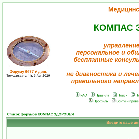
Медицинс
КОМПАС 
управление
персональное и об
бесплатные консул
Форуму 6677-й день
не диагностика и лече
Текущая дата: Чт, 6 Авг 2026
правильного направл
FAQ
Правила
Поиск
П
Профиль
Войти и пров
Список форумов КОМПАС ЗДОРОВЬЯ
Введите ваше имя