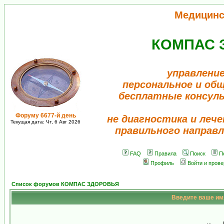
Медицинс
КОМПАС 
управление
персональное и об
бесплатные консул
Форуму 6677-й день
не диагностика и лече
Текущая дата: Чт, 6 Авг 2026
правильного направл
FAQ
Правила
Поиск
П
Профиль
Войти и пров
Список форумов КОМПАС ЗДОРОВЬЯ
Введите ваше имя