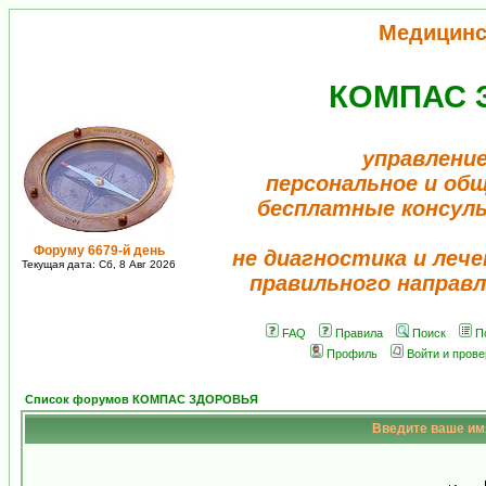
Медицинс
КОМПАС 
управление
персональное и об
бесплатные консул
Форуму 6679-й день
не диагностика и лече
Текущая дата: Сб, 8 Авг 2026
правильного направл
FAQ
Правила
Поиск
П
Профиль
Войти и пров
Список форумов КОМПАС ЗДОРОВЬЯ
Введите ваше имя