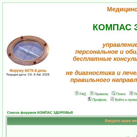
Медицинс
КОМПАС 
управление
персональное и об
бесплатные консул
Форуму 6679-й день
не диагностика и лече
Текущая дата: Сб, 8 Авг 2026
правильного направл
FAQ
Правила
Поиск
П
Профиль
Войти и пров
Список форумов КОМПАС ЗДОРОВЬЯ
Введите ваше имя