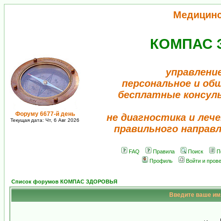
Медицин
КОМПАС 
управлени
персональное и об
бесплатные консул
Форуму 6677-й день
не диагностика и лече
Текущая дата: Чт, 6 Авг 2026
правильного направ
FAQ
Правила
Поиск
П
Профиль
Войти и пров
Список форумов КОМПАС ЗДОРОВЬЯ
Введите ваше имя