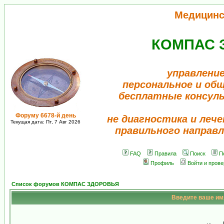
Медицинс
КОМПАС 
управление
персональное и об
бесплатные консул
Форуму 6678-й день
не диагностика и лече
Текущая дата: Пт, 7 Авг 2026
правильного направл
FAQ
Правила
Поиск
П
Профиль
Войти и пров
Список форумов КОМПАС ЗДОРОВЬЯ
Введите ваше имя