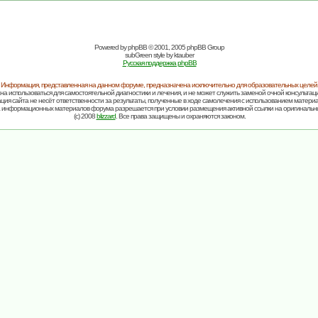
Powered by
phpBB
© 2001, 2005 phpBB Group
subGreen style by
ktauber
Русская поддержка phpBB
Информация, представленная на данном форуме, предназначена исключительно для образовательных целей
на использоваться для самостоятельной диагностики и лечения, и не может служить заменой очной консультаци
ия сайта не несёт ответственности за результаты, полученные в ходе самолечения с использованием матери
 информационных материалов форума разрешается при условии размещения активной ссылки на оригинальн
(c) 2008
blizzard
. Все права защищены и охраняются законом.