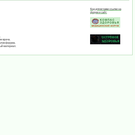
Код для вставки ссылки на
форум и сайт:
,
и врача.
алов форума.
ый материал.