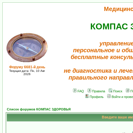
Медицинс
КОМПАС 
управлени
персональное и об
бесплатные консул
Форуму 6681-й день
не диагностика и лече
Текущая дата: Пн, 10 Авг
2026
правильного направ
FAQ
Правила
Поиск
П
Профиль
Войти и пров
Список форумов КОМПАС ЗДОРОВЬЯ
Введите ваше имя