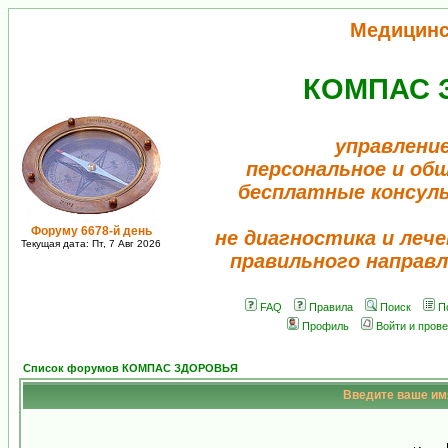
Медицинс
КОМПАС 
управление
персональное и об
бесплатные консул
Форуму 6678-й день
не диагностика и лече
Текущая дата: Пт, 7 Авг 2026
правильного направл
FAQ
Правила
Поиск
П
Профиль
Войти и пров
Список форумов КОМПАС ЗДОРОВЬЯ
Введите ваше имя