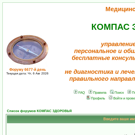
Медицинс
КОМПАС 
управление
персональное и об
бесплатные консул
Форуму 6677-й день
не диагностика и лече
Текущая дата: Чт, 6 Авг 2026
правильного направл
FAQ
Правила
Поиск
П
Профиль
Войти и пров
Список форумов КОМПАС ЗДОРОВЬЯ
Введите ваше имя