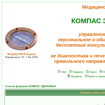
Медицин
КОМПАС 
управлени
персональное и об
бесплатные консул
Форуму 6678-й день
не диагностика и лече
Текущая дата: Пт, 7 Авг 2026
правильного направ
FAQ
Правила
Поиск
П
Профиль
Войти и пров
Список форумов КОМПАС ЗДОРОВЬЯ
Введите ваше имя