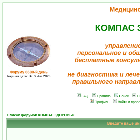
Медицин
КОМПАС 
управлени
персональное и об
бесплатные консул
Форуму 6680-й день
не диагностика и лече
Текущая дата: Вс, 9 Авг 2026
правильного направ
FAQ
Правила
Поиск
П
Профиль
Войти и пров
Список форумов КОМПАС ЗДОРОВЬЯ
Введите ваше имя