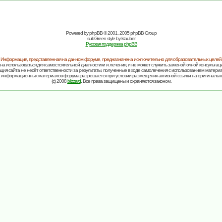
Powered by
phpBB
© 2001, 2005 phpBB Group
subGreen style by
ktauber
Русская поддержка phpBB
Информация, представленная на данном форуме, предназначена исключительно для образовательных целей
на использоваться для самостоятельной диагностики и лечения, и не может служить заменой очной консультаци
ия сайта не несёт ответственности за результаты, полученные в ходе самолечения с использованием матери
 информационных материалов форума разрешается при условии размещения активной ссылки на оригинальн
(c) 2008
blizzard
. Все права защищены и охраняются законом.