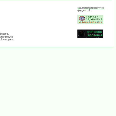
Код для вставки ссылки на
форум и сайт:
,
и врача.
алов форума.
ый материал.