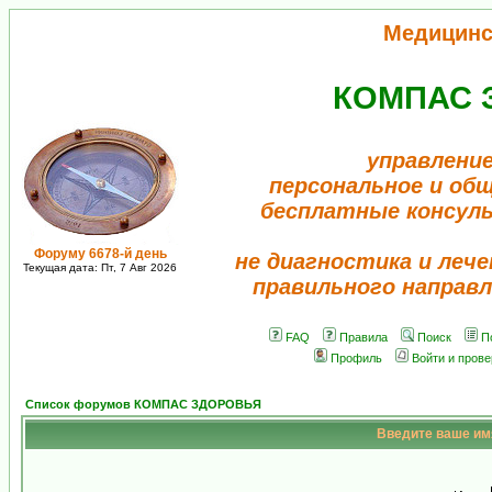
Медицинс
КОМПАС 
управление
персональное и об
бесплатные консул
Форуму 6678-й день
не диагностика и лече
Текущая дата: Пт, 7 Авг 2026
правильного направл
FAQ
Правила
Поиск
П
Профиль
Войти и пров
Список форумов КОМПАС ЗДОРОВЬЯ
Введите ваше имя