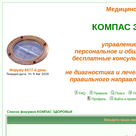
Медицинс
КОМПАС 
управление
персональное и об
бесплатные консул
Форуму 6677-й день
не диагностика и лече
Текущая дата: Чт, 6 Авг 2026
правильного направл
FAQ
Правила
Поиск
П
Профиль
Войти и пров
Список форумов КОМПАС ЗДОРОВЬЯ
Введите ваше имя