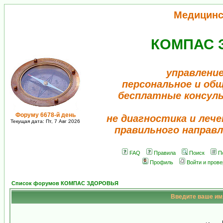
Медицинс
КОМПАС 
управление
персональное и об
бесплатные консул
Форуму 6678-й день
не диагностика и лече
Текущая дата: Пт, 7 Авг 2026
правильного направл
FAQ
Правила
Поиск
П
Профиль
Войти и пров
Список форумов КОМПАС ЗДОРОВЬЯ
Введите ваше имя