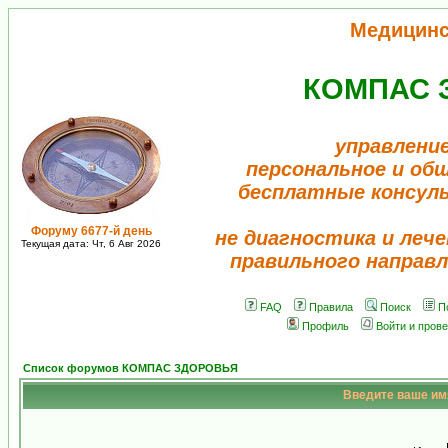
Медицинс
КОМПАС 
управление
персональное и об
бесплатные консул
Форуму 6677-й день
не диагностика и лече
Текущая дата: Чт, 6 Авг 2026
правильного направл
FAQ
Правила
Поиск
П
Профиль
Войти и пров
Список форумов КОМПАС ЗДОРОВЬЯ
Введите ваше имя