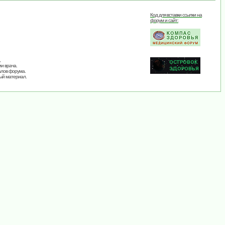
Код для вставки ссылки на
форум и сайт:
,
и врача.
алов форума.
ый материал.