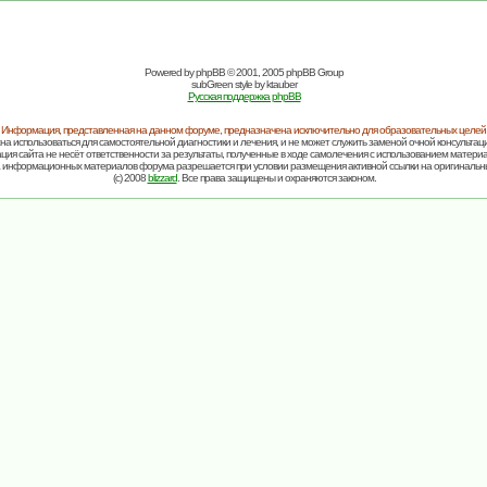
Powered by
phpBB
© 2001, 2005 phpBB Group
subGreen style by
ktauber
Русская поддержка phpBB
Информация, представленная на данном форуме, предназначена исключительно для образовательных целей
на использоваться для самостоятельной диагностики и лечения, и не может служить заменой очной консультаци
ия сайта не несёт ответственности за результаты, полученные в ходе самолечения с использованием матери
 информационных материалов форума разрешается при условии размещения активной ссылки на оригинальн
(c) 2008
blizzard
. Все права защищены и охраняются законом.